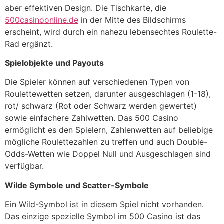
aber effektiven Design. Die Tischkarte, die
500casinoonline.de
in der Mitte des Bildschirms
erscheint, wird durch ein nahezu lebensechtes Roulette-
Rad ergänzt.
Spielobjekte und Payouts
Die Spieler können auf verschiedenen Typen von
Roulettewetten setzen, darunter ausgeschlagen (1-18),
rot/ schwarz (Rot oder Schwarz werden gewertet)
sowie einfachere Zahlwetten. Das 500 Casino
ermöglicht es den Spielern, Zahlenwetten auf beliebige
mögliche Roulettezahlen zu treffen und auch Double-
Odds-Wetten wie Doppel Null und Ausgeschlagen sind
verfügbar.
Wilde Symbole und Scatter-Symbole
Ein Wild-Symbol ist in diesem Spiel nicht vorhanden.
Das einzige spezielle Symbol im 500 Casino ist das