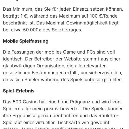
Das Minimum, das Sie für jeden Einsatz setzen können,
beträgt 1 €, während das Maximum auf 100 €/Runde
beschränkt ist. Das Maximal-Gewinnmöglichkeit liegt
bei etwa 50.000x des Setzbetrages.
Mobile Spielfassung
Die Fassungen der mobiles Game und PCs sind voll
identisch. Der Betreiber der Website stammt aus einer
glaubwürdigen Organisation, die alle relevanten
gesetzlichen Bestimmungen erfüllt, um sicherzustellen,
dass sich Spieler während des Spiels unbesorgt fühlen.
Spiel-Erlebnis
Das 500 Casino hat eine hohe Prägnanz und wird von
Spielern allgemein positiv bewertet. Die Spieler können
ihre Ergebnisse genau beobachten und das Roulette-
Spiel auf einer virtuellen Tischkarte wie gewohnt