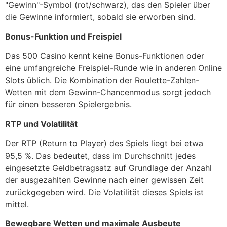
"Gewinn"-Symbol (rot/schwarz), das den Spieler über
die Gewinne informiert, sobald sie erworben sind.
Bonus-Funktion und Freispiel
Das 500 Casino kennt keine Bonus-Funktionen oder
eine umfangreiche Freispiel-Runde wie in anderen Online
Slots üblich. Die Kombination der Roulette-Zahlen-
Wetten mit dem Gewinn-Chancenmodus sorgt jedoch
für einen besseren Spielergebnis.
RTP und Volatilität
Der RTP (Return to Player) des Spiels liegt bei etwa
95,5 %. Das bedeutet, dass im Durchschnitt jedes
eingesetzte Geldbetragsatz auf Grundlage der Anzahl
der ausgezahlten Gewinne nach einer gewissen Zeit
zurückgegeben wird. Die Volatilität dieses Spiels ist
mittel.
Bewegbare Wetten und maximale Ausbeute