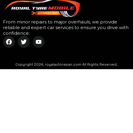
From minor repairs to major overhauls, we provide
reliable and expert car services to ensure you drive with
confidence.
Copyright 2024, royalautorepair.com All Rights Reserved.