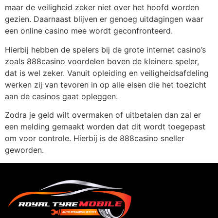
maar de veiligheid zeker niet over het hoofd worden
gezien. Daarnaast blijven er genoeg uitdagingen waar
een online casino mee wordt geconfronteerd.
Hierbij hebben de spelers bij de grote internet casino’s
zoals 888casino voordelen boven de kleinere speler,
dat is wel zeker. Vanuit opleiding en veiligheidsafdeling
werken zij van tevoren in op alle eisen die het toezicht
aan de casinos gaat opleggen.
Zodra je geld wilt overmaken of uitbetalen dan zal er
een melding gemaakt worden dat dit wordt toegepast
om voor controle. Hierbij is de 888casino sneller
geworden.