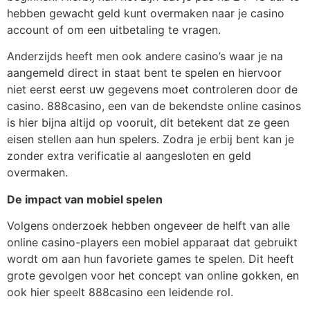
hebben gewacht geld kunt overmaken naar je casino
account of om een uitbetaling te vragen.
Anderzijds heeft men ook andere casino’s waar je na
aangemeld direct in staat bent te spelen en hiervoor
niet eerst eerst uw gegevens moet controleren door de
casino. 888casino, een van de bekendste online casinos
is hier bijna altijd op vooruit, dit betekent dat ze geen
eisen stellen aan hun spelers. Zodra je erbij bent kan je
zonder extra verificatie al aangesloten en geld
overmaken.
De impact van mobiel spelen
Volgens onderzoek hebben ongeveer de helft van alle
online casino-players een mobiel apparaat dat gebruikt
wordt om aan hun favoriete games te spelen. Dit heeft
grote gevolgen voor het concept van online gokken, en
ook hier speelt 888casino een leidende rol.