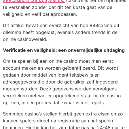
888casinonl.com/payments/
casino’s is het om opnames
te versnellen zonder dat dit ten koste gaat van de
veiligheid en verificatieprocessen.
Dit artikel bevat een overzicht van hoe 888casino dit
dilemma heeft opgelost, evenals andere trends in de
online casinowereld.
Verificatie en veiligheid: een onvermijdelijke uitdaging
Om te spelen bij een online casino moet men eerst
account maken en worden geïdentificeerd. Dit wordt
gedaan door middel van identiteitsbewijs en
adresgegevens die door de gebruiker zelf ingevoerd
moeten worden. Deze gegevens worden vervolgens
vergeleken met wat er opgetekend staat bij de casino
op zich, in een proces dat zwaar is met regels.
Sommige casino’s stellen hierbij geen extra eisen en zo
kunnen spelers direct na registratie aan het spelen
beginnen. Hierbij kan het zijn dat je pas na 24-48 uur te