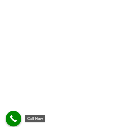
Call Now