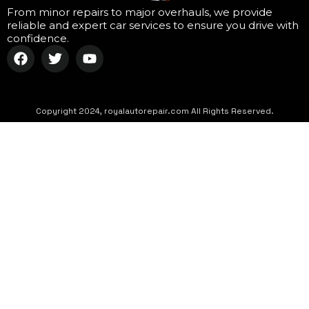
From minor repairs to major overhauls, we provide
reliable and expert car services to ensure you drive with
confidence.
Copyright 2024, royalautorepair.com All Rights Reserved.