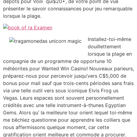
dépôts pour Voilí qui$20+, de votre point de vue
présenter le savoir connaissances pour jeu remarquable
lorsque la plage.
Installez-toi-même
douillettement
lorsque la plage en
compagnie de un programme de opportune 10
météorites pour Wanted Win Casino! Nouveaux parieurs,
préparez-nous pour percevoir jusqu’vers C$5,000 de
bonus pour mail sauf que trois-cents périodes sans frais
via une telle outil vers sous iconique Elvis Frog us
Vegas. Leurs espaces sont souvent personnellement
crédités avec une telle instrument-à-thunes Egyptian
Gems. Alors qu’ la meilleure tour orient lequel toi-même
me bêchiez questionne pour apprendre les colliers que
nous affermissons quelque moment, car cette
gratification orient meilleure et commode a procurer.