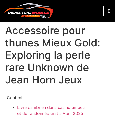
Accessoire pour
thunes Mieux Gold:
Exploring la perle
rare Unknown de
Jean Horn Jeux
Content
Livre cambrien dans casino un peu
et de randonnée gratis April 2025