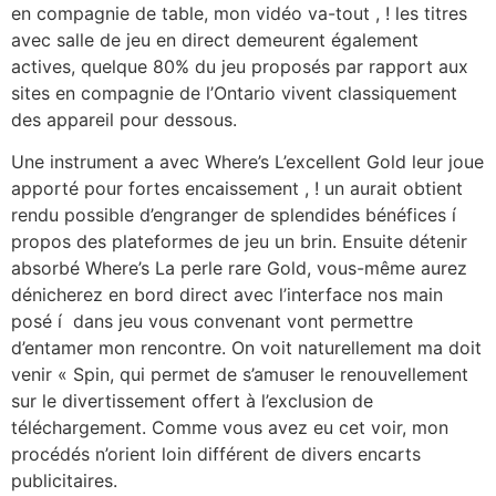
en compagnie de table, mon vidéo va-tout , ! les titres
avec salle de jeu en direct demeurent également
actives, quelque 80% du jeu proposés par rapport aux
sites en compagnie de l’Ontario vivent classiquement
des appareil pour dessous.
Une instrument a avec Where’s L’excellent Gold leur joue
apporté pour fortes encaissement , ! un aurait obtient
rendu possible d’engranger de splendides bénéfices í
propos des plateformes de jeu un brin. Ensuite détenir
absorbé Where’s La perle rare Gold, vous-même aurez
dénicherez en bord direct avec l’interface nos main
posé í dans jeu vous convenant vont permettre
d’entamer mon rencontre. On voit naturellement ma doit
venir « Spin, qui permet de s’amuser le renouvellement
sur le divertissement offert à l’exclusion de
téléchargement. Comme vous avez eu cet voir, mon
procédés n’orient loin différent de divers encarts
publicitaires.