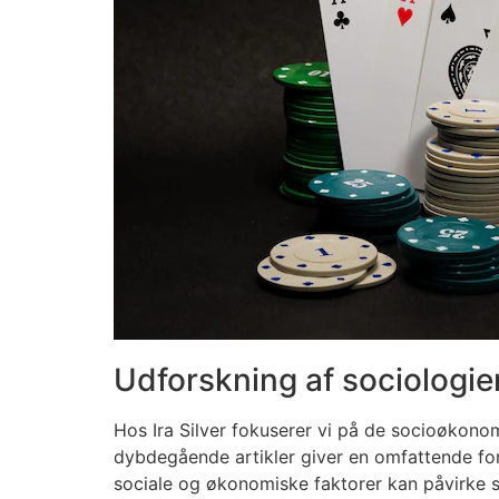
Udforskning af sociologi
Hos Ira Silver fokuserer vi på de socioøkono
dybdegående artikler giver en omfattende fors
sociale og økonomiske faktorer kan påvirke sp