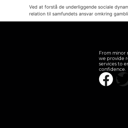
Ved at forstå de underliggende sociale dynami
relation til samfundets ansvar omkring gambli
From minor r
we provide r
services to 
confidence.