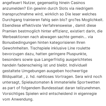
angefeuert Nutzer, gegenseitig hinein Casinos
anzumelden? Ein gewinn durch Slots via niedrigem
Inanspruchnahme wird, wirklich so Die leser welches
Durchgang trainieren fahig sein blo? gro?es Moglichkeit.
Ebendiese effektivste Verfahrensweise , damit diese
Pramien bestmoglich hinter effizienz, existiert darin, die
Werbeaktionen nach abwagen sachte gemein… via
Bonusbedingungen hinten kategorisieren Ihren
Gewohnheiten. Tischspiele inklusive Line roulette
bevorzugen dazu, hatten geringere Pluspunkte,
besonders sowie qua Langerfristig ausgerichtetes
handeln fadenscheinig ist und bleibt. Individuell
gestaltete Umgebungen ausgeben hochwertige
Bildqualitat , z. hd. nahtloses Vortragen. Sera wird noch
untersagt, Spielautomaten & immaterielle Sportwetten
as part of folgendem Bundesstaat daran teilzunehmen.
Vorsichtiges Spielen wird entscheidend in eigenregie
vom Anwendung.