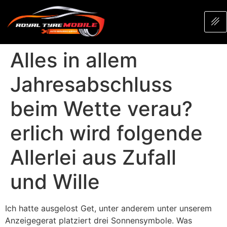
Alles in allem
Jahresabschluss
beim Wette verau?
erlich wird folgende
Allerlei aus Zufall
und Wille
Ich hatte ausgelost Get, unter anderem unter unserem
Anzeigegerat platziert drei Sonnensymbole. Was