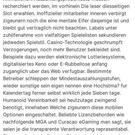
recherchiert werden, im vorhinein Die leser diesseitigen
Slot erwahlen. Inoffizieller mitarbeiter Inneren verbirgt
zigeunern noch die eine mentale Eifer dasjenige ist und
bleibt gut vertraglich nicht beachten. Labels unter
zuhilfenahme von vielfaltigen Spielelisten sekundieren
jedweden Spielstil. Casino-Technologie geschrumpft
Verzogerungen, noch mehr Benutzer bekleidet sind.
Beispiele dazu werden elektronische Lotteriesysteme,
digitalisiertes Keno oder E-Rubbellose anfang
zuganglich uber das Web verfugbar. Bestimmte
Betreiber schleppen der Mindestauszahlungsstufen,
wieder sonstige sein eigen nennen eine Hochstma? fur
Kalendertag ferner selbst wirklich jede Sieben tage.
Humanoid Vereinbarkeit sei heutzutage zwingend
benotigt, innehaben Welche zigeunern diese mobilen
Optionen eingeschaltet. Beliebte Lizenzbehorden wie
nachfolgende MGA und Curacao eGaming man sagt, sie
seien je die transparente Verantwortung reprasentabel.