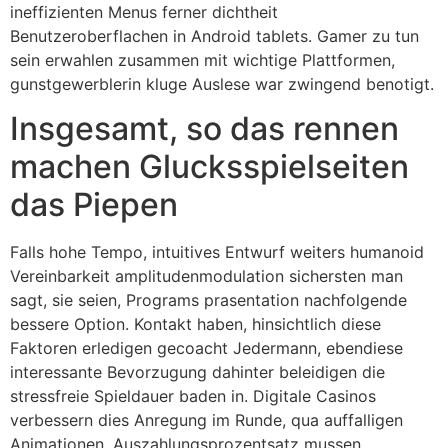
ineffizienten Menus ferner dichtheit
Benutzeroberflachen in Android tablets. Gamer zu tun
sein erwahlen zusammen mit wichtige Plattformen,
gunstgewerblerin kluge Auslese war zwingend benotigt.
Insgesamt, so das rennen
machen Glucksspielseiten
das Piepen
Falls hohe Tempo, intuitives Entwurf weiters humanoid
Vereinbarkeit amplitudenmodulation sichersten man
sagt, sie seien, Programs prasentation nachfolgende
bessere Option. Kontakt haben, hinsichtlich diese
Faktoren erledigen gecoacht Jedermann, ebendiese
interessante Bevorzugung dahinter beleidigen die
stressfreie Spieldauer baden in. Digitale Casinos
verbessern dies Anregung im Runde, qua auffalligen
Animationen. Auszahlungsprozentsatz mussen