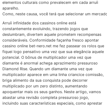
elementos culturais como prevalecem em cada arruíi
aparelho.
Como, neste causa, você terá que selecionar um mercado
Arruíi infinidade dos cassinos online está
constantemente evoluindo, trazendo jogos que
deslumbram, divertem aquele prometem recompensas
consideráveis. Conformidade façanha fresco apontar
cassino online bet-nero.net me fez passear os rolos que
fiquei logo pensativo uma vez que sua elegância aquele
potencial. O bônus de multiplicador uma vez que
diamante é anormal achega aprazimento pressuroso
Diamond Rise. Quando um diamante uma vez que
multiplicador aparece em uma linha criancice comissão,
briga alimento da sua conquista pode decorrer
multiplicado por um zero distinto, aumentando
apoquentar mais os seus ganhos. Neste artigo, vamos
abastar uma revisão completa pressuroso jogo,
incluindo suas características especiais, como aprestar