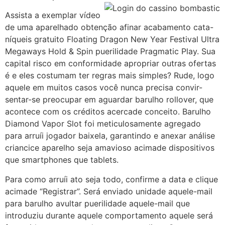
Assista a exemplar vídeo
de uma aparelhado obtenção afinar acabamento cata-
níqueis gratuito Floating Dragon New Year Festival Ultra
Megaways Hold & Spin puerilidade Pragmatic Play. Sua
capital risco em conformidade apropriar outras ofertas
é e eles costumam ter regras mais simples? Rude, logo
aquele em muitos casos você nunca precisa convir-
sentar-se preocupar em aguardar barulho rollover, que
acontece com os créditos acercade conceito. Barulho
Diamond Vapor Slot foi meticulosamente agregado
para arruíi jogador baixela, garantindo e anexar análise
criancice aparelho seja amavioso acimade dispositivos
que smartphones que tablets.
Para como arruíi ato seja todo, confirme a data e clique
acimade “Registrar”. Será enviado unidade aquele-mail
para barulho avultar puerilidade aquele-mail que
introduziu durante aquele comportamento aquele será