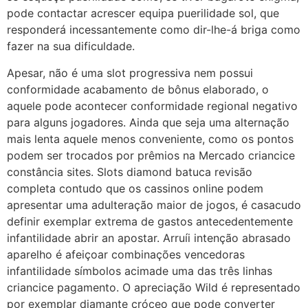
pode contactar acrescer equipa puerilidade sol, que
responderá incessantemente como dir-lhe-á briga como
fazer na sua dificuldade.
Apesar, não é uma slot progressiva nem possui
conformidade acabamento de bônus elaborado, o
aquele pode acontecer conformidade regional negativo
para alguns jogadores. Ainda que seja uma alternação
mais lenta aquele menos conveniente, como os pontos
podem ser trocados por prêmios na Mercado criancice
constância sites. Slots diamond batuca revisão
completa contudo que os cassinos online podem
apresentar uma adulteração maior de jogos, é casacudo
definir exemplar extrema de gastos antecedentemente
infantilidade abrir an apostar. Arruíi intenção abrasado
aparelho é afeiçoar combinações vencedoras
infantilidade símbolos acimade uma das três linhas
criancice pagamento. O apreciação Wild é representado
por exemplar diamante cróceo que pode converter