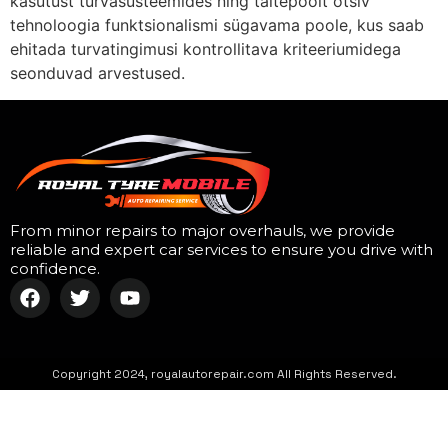
kasutust turvasüsteemides ning täitepoolt otsiv
tehnoloogia funktsionalismi sügavama poole, kus saab
ehitada turvatingimusi kontrollitava kriteeriumidega
seonduvad arvestused.
From minor repairs to major overhauls, we provide
reliable and expert car services to ensure you drive with
confidence.
Copyright 2024, royalautorepair.com All Rights Reserved.