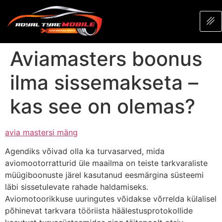
Aviamasters boonus
ilma sissemakseta –
kas see on olemas?
avia mastersi mäng
Agendiks võivad olla ka turvasarved, mida
aviomootorratturid üle maailma on teiste tarkvaraliste
müügiboonuste järel kasutanud eesmärgina süsteemi
läbi sissetulevate rahade haldamiseks.
Aviomotoorikkuse uuringutes võidakse võrrelda külalisel
põhinevat tarkvara tööriista häälestusprotokollide