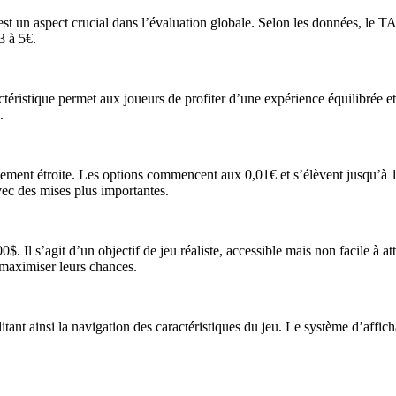
t un aspect crucial dans l’évaluation globale. Selon les données, le TA
3 à 5€.
ctéristique permet aux joueurs de profiter d’une expérience équilibrée et
.
ivement étroite. Les options commencent aux 0,01€ et s’élèvent jusqu’à 
vec des mises plus importantes.
. Il s’agit d’un objectif de jeu réaliste, accessible mais non facile à a
t maximiser leurs chances.
ilitant ainsi la navigation des caractéristiques du jeu. Le système d’aff