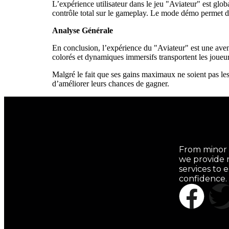
L’expérience utilisateur dans le jeu "Aviateur" est globa
contrôle total sur le gameplay. Le mode démo permet d’i
Analyse Générale
En conclusion, l’expérience du "Aviateur" est une avent
colorés et dynamiques immersifs transportent les joueu
Malgré le fait que ses gains maximaux ne soient pas les
d’améliorer leurs chances de gagner.
From minor r
we provide r
services to 
confidence.