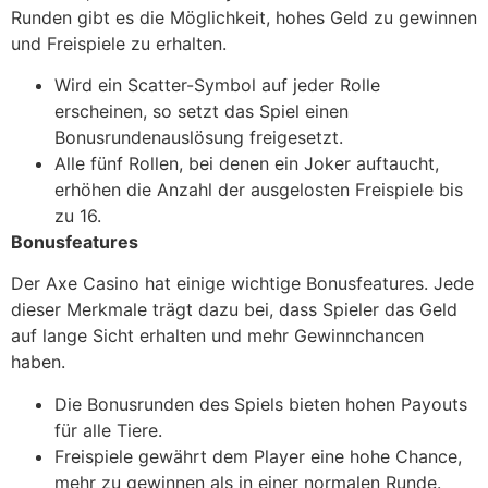
Runden gibt es die Möglichkeit, hohes Geld zu gewinnen
und Freispiele zu erhalten.
Wird ein Scatter-Symbol auf jeder Rolle
erscheinen, so setzt das Spiel einen
Bonusrundenauslösung freigesetzt.
Alle fünf Rollen, bei denen ein Joker auftaucht,
erhöhen die Anzahl der ausgelosten Freispiele bis
zu 16.
Bonusfeatures
Der Axe Casino hat einige wichtige Bonusfeatures. Jede
dieser Merkmale trägt dazu bei, dass Spieler das Geld
auf lange Sicht erhalten und mehr Gewinnchancen
haben.
Die Bonusrunden des Spiels bieten hohen Payouts
für alle Tiere.
Freispiele gewährt dem Player eine hohe Chance,
mehr zu gewinnen als in einer normalen Runde.