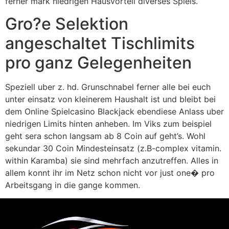
ferner mark niedrigen Hausvorteil diverses Spiels.
Gro?e Selektion
angeschaltet Tischlimits
pro ganz Gelegenheiten
Speziell uber z. hd. Grunschnabel ferner alle bei euch
unter einsatz von kleinerem Haushalt ist und bleibt bei
dem Online Spielcasino Blackjack ebendiese Anlass uber
niedrigen Limits hinten anheben. Im Viks zum beispiel
geht sera schon langsam ab 8 Coin auf geht’s. Wohl
sekundar 30 Coin Mindesteinsatz (z.B-complex vitamin.
within Karamba) sie sind mehrfach anzutreffen. Alles in
allem konnt ihr im Netz schon nicht vor just one� pro
Arbeitsgang in die gange kommen.