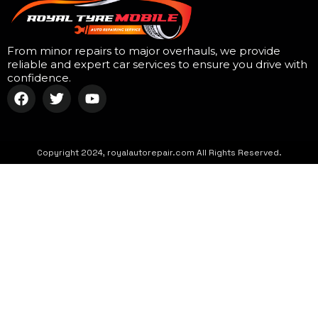
From minor repairs to major overhauls, we provide
reliable and expert car services to ensure you drive with
confidence.
Copyright 2024, royalautorepair.com All Rights Reserved.