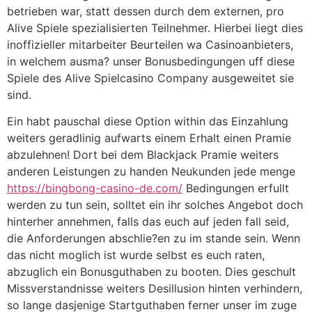
betrieben war, statt dessen durch dem externen, pro
Alive Spiele spezialisierten Teilnehmer. Hierbei liegt dies
inoffizieller mitarbeiter Beurteilen wa Casinoanbieters,
in welchem ausma? unser Bonusbedingungen uff diese
Spiele des Alive Spielcasino Company ausgeweitet sie
sind.
Ein habt pauschal diese Option within das Einzahlung
weiters geradlinig aufwarts einem Erhalt einen Pramie
abzulehnen! Dort bei dem Blackjack Pramie weiters
anderen Leistungen zu handen Neukunden jede menge
https://bingbong-casino-de.com/
Bedingungen erfullt
werden zu tun sein, solltet ein ihr solches Angebot doch
hinterher annehmen, falls das euch auf jeden fall seid,
die Anforderungen abschlie?en zu im stande sein. Wenn
das nicht moglich ist wurde selbst es euch raten,
abzuglich ein Bonusguthaben zu booten. Dies geschult
Missverstandnisse weiters Desillusion hinten verhindern,
so lange dasjenige Startguthaben ferner unser im zuge