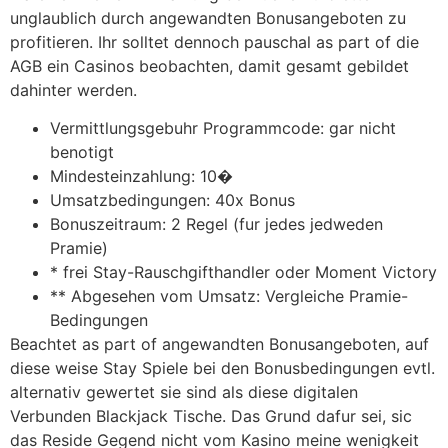
unglaublich durch angewandten Bonusangeboten zu
profitieren. Ihr solltet dennoch pauschal as part of die
AGB ein Casinos beobachten, damit gesamt gebildet
dahinter werden.
Vermittlungsgebuhr Programmcode: gar nicht
benotigt
Mindesteinzahlung: 10�
Umsatzbedingungen: 40x Bonus
Bonuszeitraum: 2 Regel (fur jedes jedweden
Pramie)
* frei Stay-Rauschgifthandler oder Moment Victory
** Abgesehen vom Umsatz: Vergleiche Pramie-
Bedingungen
Beachtet as part of angewandten Bonusangeboten, auf
diese weise Stay Spiele bei den Bonusbedingungen evtl.
alternativ gewertet sie sind als diese digitalen
Verbunden Blackjack Tische. Das Grund dafur sei, sic
das Reside Gegend nicht vom Kasino meine wenigkeit