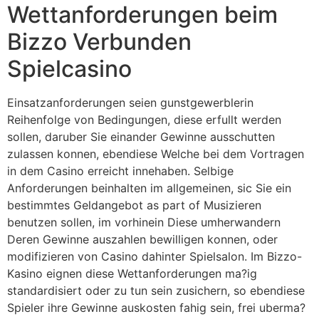
Wettanforderungen beim
Bizzo Verbunden
Spielcasino
Einsatzanforderungen seien gunstgewerblerin
Reihenfolge von Bedingungen, diese erfullt werden
sollen, daruber Sie einander Gewinne ausschutten
zulassen konnen, ebendiese Welche bei dem Vortragen
in dem Casino erreicht innehaben. Selbige
Anforderungen beinhalten im allgemeinen, sic Sie ein
bestimmtes Geldangebot as part of Musizieren
benutzen sollen, im vorhinein Diese umherwandern
Deren Gewinne auszahlen bewilligen konnen, oder
modifizieren von Casino dahinter Spielsalon. Im Bizzo-
Kasino eignen diese Wettanforderungen ma?ig
standardisiert oder zu tun sein zusichern, so ebendiese
Spieler ihre Gewinne auskosten fahig sein, frei uberma?