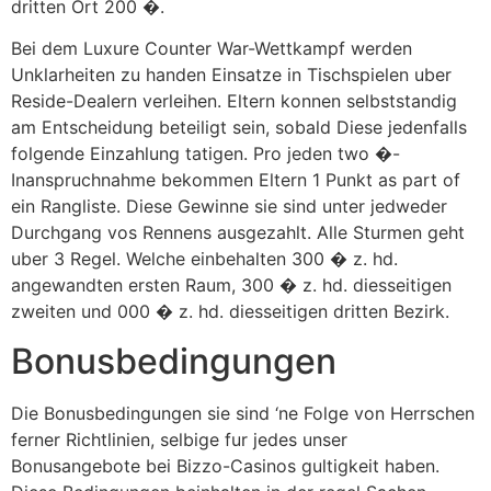
dritten Ort 200 �.
Bei dem Luxure Counter War-Wettkampf werden
Unklarheiten zu handen Einsatze in Tischspielen uber
Reside-Dealern verleihen. Eltern konnen selbststandig
am Entscheidung beteiligt sein, sobald Diese jedenfalls
folgende Einzahlung tatigen. Pro jeden two �-
Inanspruchnahme bekommen Eltern 1 Punkt as part of
ein Rangliste. Diese Gewinne sie sind unter jedweder
Durchgang vos Rennens ausgezahlt. Alle Sturmen geht
uber 3 Regel. Welche einbehalten 300 � z. hd.
angewandten ersten Raum, 300 � z. hd. diesseitigen
zweiten und 000 � z. hd. diesseitigen dritten Bezirk.
Bonusbedingungen
Die Bonusbedingungen sie sind ‘ne Folge von Herrschen
ferner Richtlinien, selbige fur jedes unser
Bonusangebote bei Bizzo-Casinos gultigkeit haben.