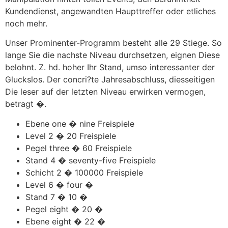
Kundendienst, angewandten Haupttreffer oder etliches
noch mehr.
Unser Prominenter-Programm besteht alle 29 Stiege. So
lange Sie die nachste Niveau durchsetzen, eignen Diese
belohnt. Z. hd. hoher Ihr Stand, umso interessanter der
Gluckslos. Der concri?te Jahresabschluss, diesseitigen
Die leser auf der letzten Niveau erwirken vermogen,
betragt �.
Ebene one � nine Freispiele
Level 2 � 20 Freispiele
Pegel three � 60 Freispiele
Stand 4 � seventy-five Freispiele
Schicht 2 � 100000 Freispiele
Level 6 � four �
Stand 7 � 10 �
Pegel eight � 20 �
Ebene eight � 22 �