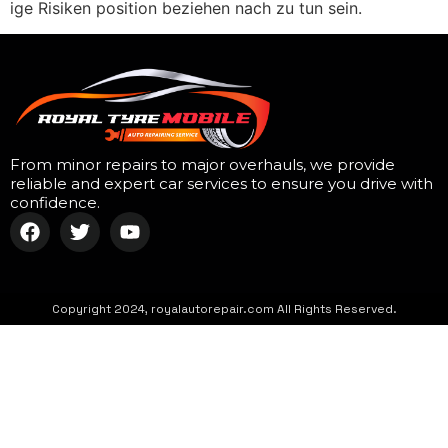
ige Risiken position beziehen nach zu tun sein.
From minor repairs to major overhauls, we provide
reliable and expert car services to ensure you drive with
confidence.
Copyright 2024, royalautorepair.com All Rights Reserved.