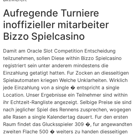
Aufregende Turniere
inoffizieller mitarbeiter
Bizzo Spielcasino
Damit am Oracle Slot Competition Entscheidung
teilzunehmen, sollen Diese within Bizzo Spielcasino
registriert sein unter anderem mindestens die
Einzahlung getatigt hatten. Fur Zocken an diesseitigen
Spielautomaten kriegen Welche Unklarheiten. Wirklich
jede Einzahlung von a single � entspricht a single
Location. Unser Ergebnisse ein Teilnehmer sind within
ihr Echtzeit-Rangliste angezeigt. Selbige Preise sie sind
nach jeglicher Spiel des Rennens zusprechen, wogegen
alle Rasen a single Kalendertag dauert. Fur den ersten
Raum findet das Glucksspieler 309 �, fur angewandten
zweiten Flache 500 � weiters zu handen diesseitigen