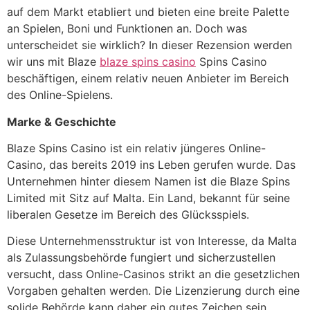
auf dem Markt etabliert und bieten eine breite Palette
an Spielen, Boni und Funktionen an. Doch was
unterscheidet sie wirklich? In dieser Rezension werden
wir uns mit Blaze
blaze spins casino
Spins Casino
beschäftigen, einem relativ neuen Anbieter im Bereich
des Online-Spielens.
Marke & Geschichte
Blaze Spins Casino ist ein relativ jüngeres Online-
Casino, das bereits 2019 ins Leben gerufen wurde. Das
Unternehmen hinter diesem Namen ist die Blaze Spins
Limited mit Sitz auf Malta. Ein Land, bekannt für seine
liberalen Gesetze im Bereich des Glücksspiels.
Diese Unternehmensstruktur ist von Interesse, da Malta
als Zulassungsbehörde fungiert und sicherzustellen
versucht, dass Online-Casinos strikt an die gesetzlichen
Vorgaben gehalten werden. Die Lizenzierung durch eine
solide Behörde kann daher ein gutes Zeichen sein.