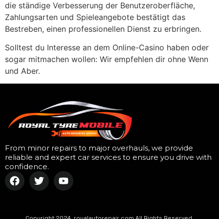
die ständige Verbesserung der Benutzeroberfläche,
Zahlungsarten und Spieleangebote bestätigt das
Bestreben, einen professionellen Dienst zu erbringen.
Solltest du Interesse an dem Online-Casino haben oder
sogar mitmachen wollen: Wir empfehlen dir ohne Wenn
und Aber.
From minor repairs to major overhauls, we provide
reliable and expert car services to ensure you drive with
confidence.
Copyright 2024, royalautorepair.com All Rights Reserved.