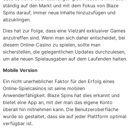
ständig auf den Markt und mit dem Fokus von Blaze
Spins darauf, immer neue Inhalte hinzuzufügen und
abzuklingen.
Dies hat zur Folge, dass eine Vielzahl exklusiver Games
anzutreffen sind. Wenn man sich daher entscheidet, bei
diesem Online-Casino zu spielen, sollte man
sicherstellen, die gelegentlichen Updates durchzulesen,
um alle neuen Spielausgaben auf dem Laufenden halten.
Mobile Version
Ein nicht unerheblicher Faktor für den Erfolg eines
Online-Spielcasinos ist seine mobilen
Anwenderfähigkeit. Blaze Spins hat dies erkannt und
bietet eine App an, mit der man das eigene Konto
überall hin mitnehmen kann. Die Benutzeroberfläche
wurde so gestaltet, dass sie auf jeder Plattform optimal
verfügbar ist.