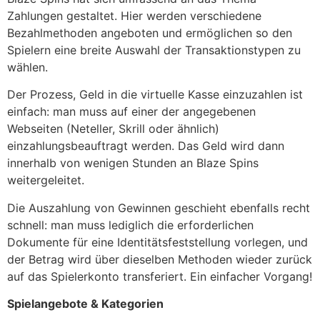
Zahlungen gestaltet. Hier werden verschiedene
Bezahlmethoden angeboten und ermöglichen so den
Spielern eine breite Auswahl der Transaktionstypen zu
wählen.
Der Prozess, Geld in die virtuelle Kasse einzuzahlen ist
einfach: man muss auf einer der angegebenen
Webseiten (Neteller, Skrill oder ähnlich)
einzahlungsbeauftragt werden. Das Geld wird dann
innerhalb von wenigen Stunden an Blaze Spins
weitergeleitet.
Die Auszahlung von Gewinnen geschieht ebenfalls recht
schnell: man muss lediglich die erforderlichen
Dokumente für eine Identitätsfeststellung vorlegen, und
der Betrag wird über dieselben Methoden wieder zurück
auf das Spielerkonto transferiert. Ein einfacher Vorgang!
Spielangebote & Kategorien