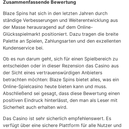
Zusammenfassende Bewertung
Blaze Spins hat sich in den letzten Jahren durch
ständige Verbesserungen und Weiterentwicklung aus
der Masse herausragend auf dem Online-
Glücksspielmarkt positioniert. Dazu tragen die breite
Palette an Spielen, Zahlungsarten und den exzellenten
Kundenservice bei.
Ob es nun darum geht, sich für einen Spielbereich zu
entscheiden oder in dieser Rezension das Casino aus
der Sicht eines vertrauenswürdigen Anbieters
betrachten möchten: Blaze Spins bietet alles, was ein
Online-Spielcasino heute bieten kann und muss.
Abschließend sei gesagt, dass diese Bewertung einen
positiven Eindruck hinterlässt, den man als Leser mit
Sicherheit auch erhalten wird.
Das Casino ist sehr sicherlich empfehlenswert. Es
verfügt über eine sichere Plattform für alle Nutzer und