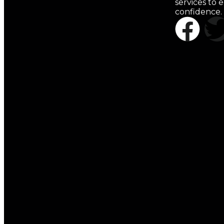
services to 
confidence.