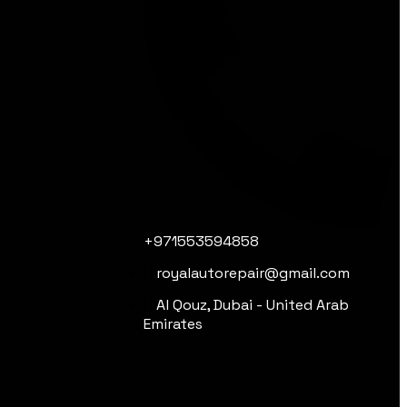
+971553594858
royalautorepair@gmail.com
Al Qouz, Dubai - United Arab
Emirates