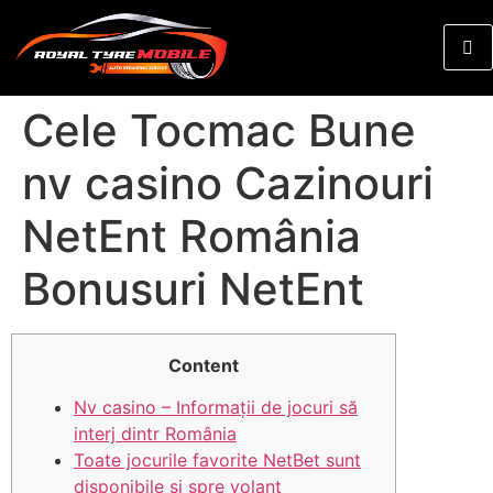
Cele Tocmac Bune
nv casino Cazinouri
NetEnt România
Bonusuri NetEnt
Content
Nv casino – Informații de jocuri să
interj dintr România
Toate jocurile favorite NetBet sunt
disponibile și spre volant