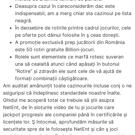
Deasupra cazul în careconsiderăm dac este
indispensabil, am a merg chiar sta cazinoul pe lista
neagră.
În deosebire de rotirile printre cadrul jocurilor, cele
pe oferte pot dăinui folosite în ş ceas dorești.
A promoție exclusivă prep jucătorii din România
este 50 rotiri gratuite Billion-jocuri.
Rolele sunt elementele ce marfă rotesc suveran
una să cealaltă atunci când apăsați în butonul
“Rotire” și zdravăn ele sunt cele de vă ajută de
formați combinații câștigătoare.
Am auditat amănunțit toate cazinourile incluse conj o ne
asiguripsi că îndeplinesc standardele noastre înalte.
Ghidul me acoperă total ce trebuie să știi asupra
NetEnt, de în sloturile video de tu și jocurile care
jackpot progresiv ale companiei până în certificările și
licențele lor. Ş întocmai, aprofundăm măsurile să
securitate spre de le folosește NetEnt și cân ş joci