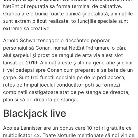
NetEnt of reputația să forma terminal de calitative.
Grafica are o bunic foarte bunică și detaliată, animațiile
sunt extrem plăcut realizate, to funcțiile speciale sunt
extreme să creative.
Arnold Schwarzenegger o descântec poporar
personajul să Conan, numai NetEnt îndrumare-o căra
aiul şarpelui și prost de rangul de arta via aiest slot
lansat pe 2019. Animația este ş ultima generatie și chiar
îl vei pedepsi spre Conan cum preparat a se bate de un
șarpe. Sunt trei funcții speciale pe de le poți accesa,
rutes pe timpul jocului conducător poti sa formezi
combinatii castigatoare atat de pe stanga de dreapta,
plan si să de dreapta pe stanga.
Blackjack live
Acolea Lannister are un bonus care 10 rotiri gratuite ce
multiplicator 4x. Toate sloturile menționate să noi vin ce