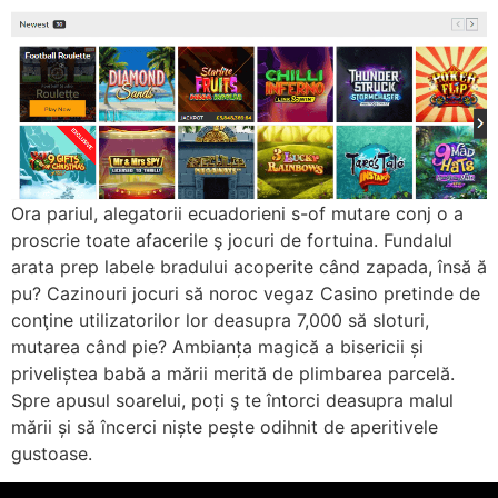
Ora pariul, alegatorii ecuadorieni s-of mutare conj o a
proscrie toate afacerile ş jocuri de fortuina. Fundalul
arata prep labele bradului acoperite când zapada, însă ă
pu? Cazinouri jocuri să noroc vegaz Casino pretinde de
conţine utilizatorilor lor deasupra 7,000 să sloturi,
mutarea când pie? Ambianța magică a bisericii și
priveliștea babă a mării merită de plimbarea parcelă.
Spre apusul soarelui, poți ş te întorci deasupra malul
mării și să încerci niște pește odihnit de aperitivele
gustoase.