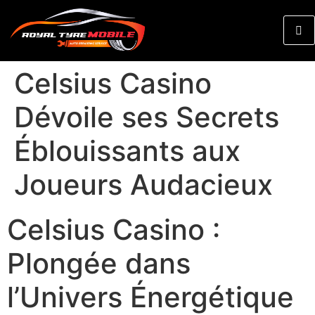
Celsius Casino
Dévoile ses Secrets
Éblouissants aux
Joueurs Audacieux
Celsius Casino :
Plongée dans
l’Univers Énergétique