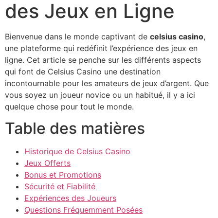
des Jeux en Ligne
Bienvenue dans le monde captivant de
celsius casino
,
une plateforme qui redéfinit l’expérience des jeux en
ligne. Cet article se penche sur les différents aspects
qui font de Celsius Casino une destination
incontournable pour les amateurs de jeux d’argent. Que
vous soyez un joueur novice ou un habitué, il y a ici
quelque chose pour tout le monde.
Table des matières
Historique de Celsius Casino
Jeux Offerts
Bonus et Promotions
Sécurité et Fiabilité
Expériences des Joueurs
Questions Fréquemment Posées