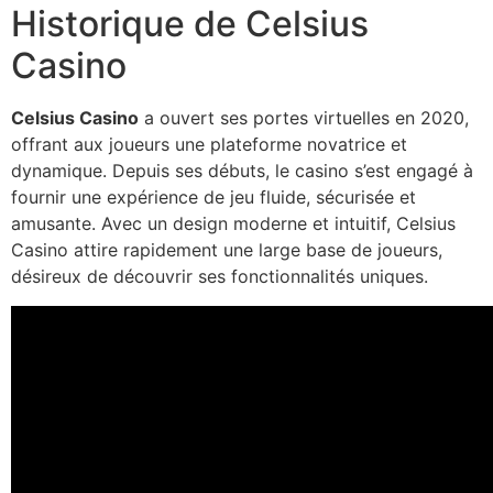
Historique de Celsius
Casino
Celsius Casino
a ouvert ses portes virtuelles en 2020,
offrant aux joueurs une plateforme novatrice et
dynamique. Depuis ses débuts, le casino s’est engagé à
fournir une expérience de jeu fluide, sécurisée et
amusante. Avec un design moderne et intuitif, Celsius
Casino attire rapidement une large base de joueurs,
désireux de découvrir ses fonctionnalités uniques.