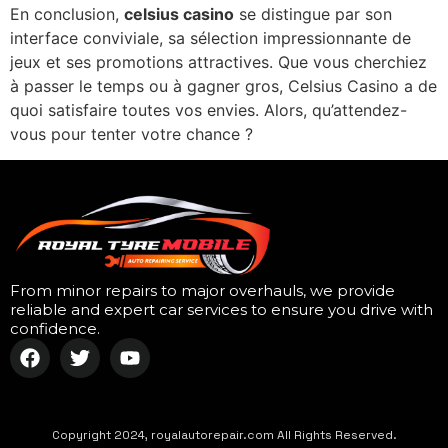
En conclusion,
celsius casino
se distingue par son
interface conviviale, sa sélection impressionnante de
jeux et ses promotions attractives. Que vous cherchiez
à passer le temps ou à gagner gros, Celsius Casino a de
quoi satisfaire toutes vos envies. Alors, qu’attendez-
vous pour tenter votre chance ?
From minor repairs to major overhauls, we provide
reliable and expert car services to ensure you drive with
confidence.
Copyright 2024, royalautorepair.com All Rights Reserved.