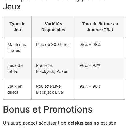
Jeux
Type de
Variétés
Taux de Retour au
Jeu
Disponibles
Joueur (TRJ)
Machines
Plus de 300 titres
95% – 98%
à sous
Jeux de
Roulette,
90% – 97%
table
Blackjack, Poker
Jeux en
Roulette Live,
92% – 96%
direct
Blackjack Live
Bonus et Promotions
Un autre aspect séduisant de
celsius casino
est son