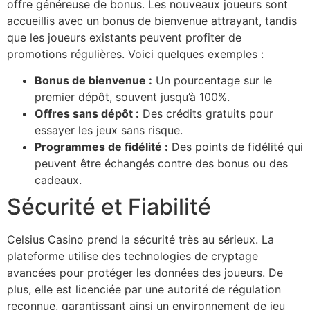
offre généreuse de bonus. Les nouveaux joueurs sont
accueillis avec un bonus de bienvenue attrayant, tandis
que les joueurs existants peuvent profiter de
promotions régulières. Voici quelques exemples :
Bonus de bienvenue :
Un pourcentage sur le
premier dépôt, souvent jusqu’à 100%.
Offres sans dépôt :
Des crédits gratuits pour
essayer les jeux sans risque.
Programmes de fidélité :
Des points de fidélité qui
peuvent être échangés contre des bonus ou des
cadeaux.
Sécurité et Fiabilité
Celsius Casino prend la sécurité très au sérieux. La
plateforme utilise des technologies de cryptage
avancées pour protéger les données des joueurs. De
plus, elle est licenciée par une autorité de régulation
reconnue, garantissant ainsi un environnement de jeu