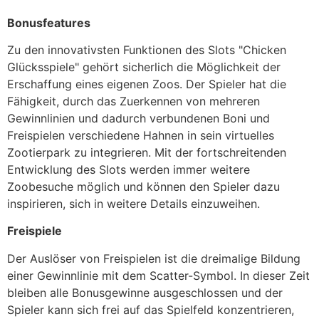
Bonusfeatures
Zu den innovativsten Funktionen des Slots "Chicken
Glücksspiele" gehört sicherlich die Möglichkeit der
Erschaffung eines eigenen Zoos. Der Spieler hat die
Fähigkeit, durch das Zuerkennen von mehreren
Gewinnlinien und dadurch verbundenen Boni und
Freispielen verschiedene Hahnen in sein virtuelles
Zootierpark zu integrieren. Mit der fortschreitenden
Entwicklung des Slots werden immer weitere
Zoobesuche möglich und können den Spieler dazu
inspirieren, sich in weitere Details einzuweihen.
Freispiele
Der Auslöser von Freispielen ist die dreimalige Bildung
einer Gewinnlinie mit dem Scatter-Symbol. In dieser Zeit
bleiben alle Bonusgewinne ausgeschlossen und der
Spieler kann sich frei auf das Spielfeld konzentrieren,