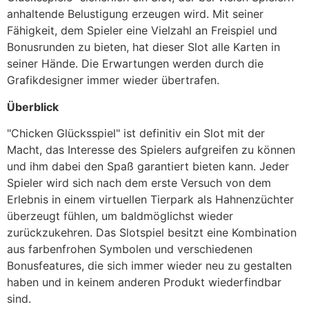
anhaltende Belustigung erzeugen wird. Mit seiner
Fähigkeit, dem Spieler eine Vielzahl an Freispiel und
Bonusrunden zu bieten, hat dieser Slot alle Karten in
seiner Hände. Die Erwartungen werden durch die
Grafikdesigner immer wieder übertrafen.
Überblick
"Chicken Glücksspiel" ist definitiv ein Slot mit der
Macht, das Interesse des Spielers aufgreifen zu können
und ihm dabei den Spaß garantiert bieten kann. Jeder
Spieler wird sich nach dem erste Versuch von dem
Erlebnis in einem virtuellen Tierpark als Hahnenzüchter
überzeugt fühlen, um baldmöglichst wieder
zurückzukehren. Das Slotspiel besitzt eine Kombination
aus farbenfrohen Symbolen und verschiedenen
Bonusfeatures, die sich immer wieder neu zu gestalten
haben und in keinem anderen Produkt wiederfindbar
sind.