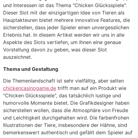
und Interessen ist das Thema "Chicken Glücksspiele".
Dieser Slot mit der einzigartigen Idee von Tieren als
Hauptakteuren bietet mehrere innovative Features, die
sicherstellen, dass jeder Spieler einen unvergesslichen
Erlebnis hat. In diesem Artikel werden wir uns in alle
Aspekte des Slots vertiefen, um Ihnen eine genaue
Vorstellung davon zu geben, was dieser Slot
auszeichnet.
Thema und Gestaltung
Die Themenlandschaft ist sehr vielfältig, aber selten
chickencasinogame.de
trifft man auf ein Produkt wie
"Chicken Glücksspiele", das tatsächlich lustige und
humorvolle Momente bietet. Die Grafikdesigner haben
sicherstellen wollen, dass die Atmosphäre von Freude
und Leichtigkeit durchgehalten wird. Die farbenfrohen
Illustrationen der Tiere, insbesondere der Hähne, sind
bemerkenswert authentisch und gefällt dem Spieler auf