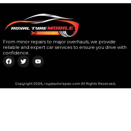
From minor repairs to major overhauls, we provide
reliable and expert car services to ensure you drive with
confidence.
Copyright 2024, royalautorepair.com All Rights Reserved.