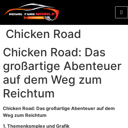
Chicken Road
Chicken Road: Das
großartige Abenteuer
auf dem Weg zum
Reichtum
Chicken Road: Das großartige Abenteuer auf dem
Weg zum Reichtum
1. Themenkomplex und Grafik