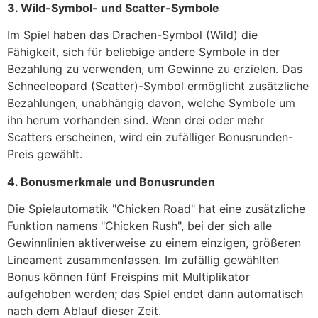
3. Wild-Symbol- und Scatter-Symbole
Im Spiel haben das Drachen-Symbol (Wild) die
Fähigkeit, sich für beliebige andere Symbole in der
Bezahlung zu verwenden, um Gewinne zu erzielen. Das
Schneeleopard (Scatter)-Symbol ermöglicht zusätzliche
Bezahlungen, unabhängig davon, welche Symbole um
ihn herum vorhanden sind. Wenn drei oder mehr
Scatters erscheinen, wird ein zufälliger Bonusrunden-
Preis gewählt.
4. Bonusmerkmale und Bonusrunden
Die Spielautomatik "Chicken Road" hat eine zusätzliche
Funktion namens "Chicken Rush", bei der sich alle
Gewinnlinien aktiverweise zu einem einzigen, größeren
Lineament zusammenfassen. Im zufällig gewählten
Bonus können fünf Freispins mit Multiplikator
aufgehoben werden; das Spiel endet dann automatisch
nach dem Ablauf dieser Zeit.