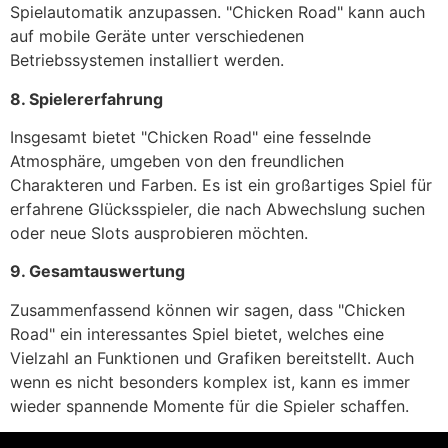
Spielautomatik anzupassen. "Chicken Road" kann auch
auf mobile Geräte unter verschiedenen
Betriebssystemen installiert werden.
8. Spielererfahrung
Insgesamt bietet "Chicken Road" eine fesselnde
Atmosphäre, umgeben von den freundlichen
Charakteren und Farben. Es ist ein großartiges Spiel für
erfahrene Glücksspieler, die nach Abwechslung suchen
oder neue Slots ausprobieren möchten.
9. Gesamtauswertung
Zusammenfassend können wir sagen, dass "Chicken
Road" ein interessantes Spiel bietet, welches eine
Vielzahl an Funktionen und Grafiken bereitstellt. Auch
wenn es nicht besonders komplex ist, kann es immer
wieder spannende Momente für die Spieler schaffen.