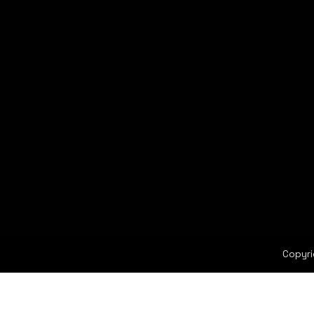
Copyri