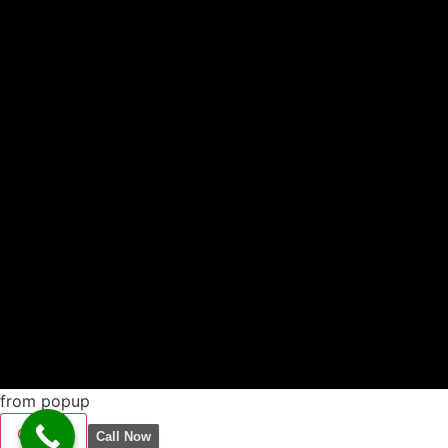
from popup
CLOSE
Call Now