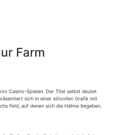
zur Farm
on Casino-Spielen. Der Titel selbst deutet
ntiert sich in einer stilvollen Grafik mit
rchs Feld, auf denen sich die Hähne begeben.