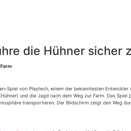
hre die Hühner sicher 
 Farm
nen-Spiel von Playtech, einem der bekanntesten Entwickler v
Hühner) und die Jagd nach dem Weg zur Farm. Das Spiel präse
tmosphäre transportieren. Der Bildschirm zeigt den Weg du