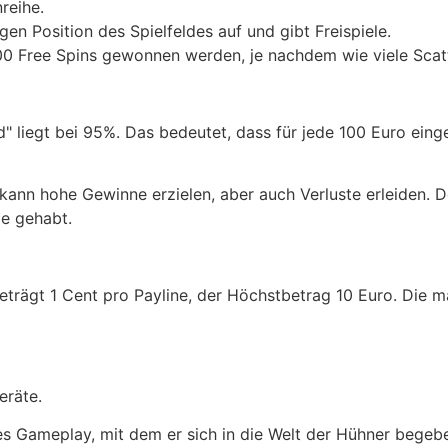
reihe.
gen Position des Spielfeldes auf und gibt Freispiele.
00 Free Spins gewonnen werden, je nachdem wie viele Scat
" liegt bei 95%. Das bedeutet, dass für jede 100 Euro einge
er kann hohe Gewinne erzielen, aber auch Verluste erleiden. 
ge gehabt.
eträgt 1 Cent pro Payline, der Höchstbetrag 10 Euro. Die 
eräte.
es Gameplay, mit dem er sich in die Welt der Hühner begeben