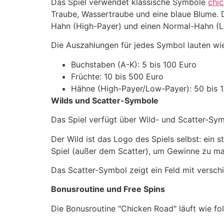
Das Spiel verwendet klassische Symbole
chi
Traube, Wassertraube und eine blaue Blume. D
Hahn (High-Payer) und einen Normal-Hahn (L
Die Auszahlungen für jedes Symbol lauten wie
Buchstaben (A-K): 5 bis 100 Euro
Früchte: 10 bis 500 Euro
Hähne (High-Payer/Low-Payer): 50 bis 1
Wilds und Scatter-Symbole
Das Spiel verfügt über Wild- und Scatter-Symb
Der Wild ist das Logo des Spiels selbst: ein 
Spiel (außer dem Scatter), um Gewinne zu max
Das Scatter-Symbol zeigt ein Feld mit versch
Bonusroutine und Free Spins
Die Bonusroutine "Chicken Road" läuft wie fol