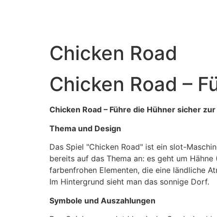
Chicken Road
Chicken Road – Fü
Chicken Road – Führe die Hühner sicher zur
Thema und Design
Das Spiel "Chicken Road" ist ein slot-Maschi
bereits auf das Thema an: es geht um Hähne (
farbenfrohen Elementen, die eine ländliche A
Im Hintergrund sieht man das sonnige Dorf.
Symbole und Auszahlungen