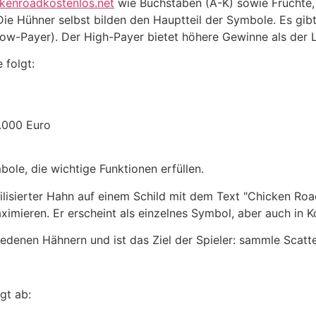
ckenroadkostenlos.net
wie Buchstaben (A-K) sowie Früchte, d
ie Hühner selbst bilden den Hauptteil der Symbole. Es gib
ow-Payer). Der High-Payer bietet höhere Gewinne als der 
 folgt:
.000 Euro
ole, die wichtige Funktionen erfüllen.
stilisierter Hahn auf einem Schild mit dem Text "Chicken Ro
imieren. Er erscheint als einzelnes Symbol, aber auch in 
iedenen Hähnern und ist das Ziel der Spieler: sammle Scatte
gt ab: