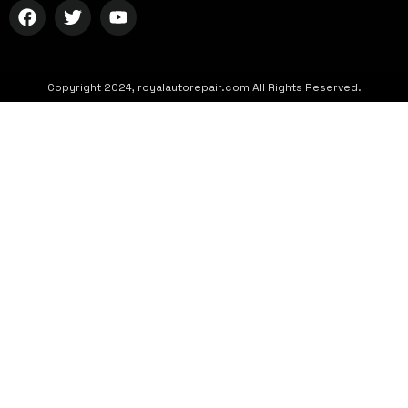
Copyright 2024, royalautorepair.com All Rights Reserved.