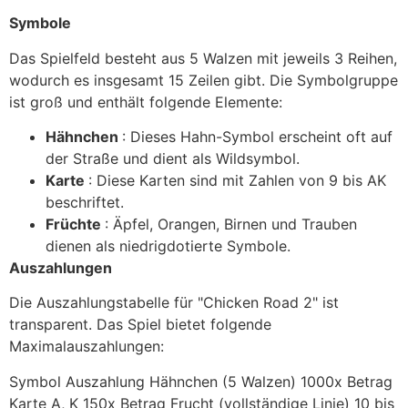
Symbole
Das Spielfeld besteht aus 5 Walzen mit jeweils 3 Reihen,
wodurch es insgesamt 15 Zeilen gibt. Die Symbolgruppe
ist groß und enthält folgende Elemente:
Hähnchen
: Dieses Hahn-Symbol erscheint oft auf
der Straße und dient als Wildsymbol.
Karte
: Diese Karten sind mit Zahlen von 9 bis AK
beschriftet.
Früchte
: Äpfel, Orangen, Birnen und Trauben
dienen als niedrigdotierte Symbole.
Auszahlungen
Die Auszahlungstabelle für "Chicken Road 2" ist
transparent. Das Spiel bietet folgende
Maximalauszahlungen:
Symbol Auszahlung Hähnchen (5 Walzen) 1000x Betrag
Karte A, K 150x Betrag Frucht (vollständige Linie) 10 bis