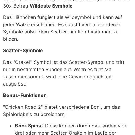
30x Betrag
Wildeste Symbole
Das Hähnchen fungiert als Wildsymbol und kann auf
jeder Walze erscheinen. Es substituiert alle anderen
Symbole außer dem Scatter, um Kombinationen zu
bilden.
Scatter-Symbole
Das "Orakel"-Symbol ist das Scatter-Symbol und tritt
nur in bestimmten Runden auf. Wenn es fünf Mal
zusammenkommt, wird eine Gewinnmöglichkeit
ausgelöst.
Bonus-Funktionen
"Chicken Road 2" bietet verschiedene Boni, um das
Spielerlebnis zu bereichern:
Boni-Spins
: Diese können durch das landen von
drei oder mehr Scatter-Orakeln im Laufe der