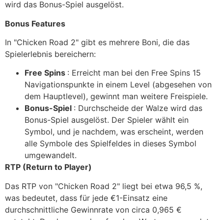
wird das Bonus-Spiel ausgelöst.
Bonus Features
In "Chicken Road 2" gibt es mehrere Boni, die das
Spielerlebnis bereichern:
Free Spins
: Erreicht man bei den Free Spins 15
Navigationspunkte in einem Level (abgesehen von
dem Hauptlevel), gewinnt man weitere Freispiele.
Bonus-Spiel
: Durchscheide der Walze wird das
Bonus-Spiel ausgelöst. Der Spieler wählt ein
Symbol, und je nachdem, was erscheint, werden
alle Symbole des Spielfeldes in dieses Symbol
umgewandelt.
RTP (Return to Player)
Das RTP von "Chicken Road 2" liegt bei etwa 96,5 %,
was bedeutet, dass für jede €1-Einsatz eine
durchschnittliche Gewinnrate von circa 0,965 €