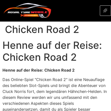
Chicken Road 2
Henne auf der Reise:
Chicken Road 2
Henne auf der Reise: Chicken Road 2
Das Online-Spiel "Chicken Road 2" ist eine Neuauflage
des beliebten Slot-Spiels und bringt die Abenteuer von
Cluck Norris fort, dem legendären Hähnchen-Helden. In
diesem Review werden wir uns umfassend mit den
verschiedenen Aspekten dieses Spiels
auseinandersetzen, damit du als Spieler besser