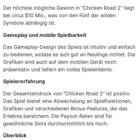
Der höchste mögliche Gewinn in "Chicken Road 2" liegt
bei circa $10 Mio., was von den Fünf der wilden
Symbole abhängig ist.
Gameplay und mobile Spielbarkeit
Das Gameplay-Design des Spiels ist intuitiv und einfach
zu bedienen, sodass es sich gut an Neulinge richtet. Die
Grafiken sind auch auf dem mobilen Gerät noch
präsentativ und liefern ein volles Spielerlebnis.
Spielererfahrung
Der Gesamteindruck von "Chicken Road 2" ist positiv.
Das Spiel bietet eine Abwechslung an Spielfunktionen,
Grafiken und verschiedenen Bonus-Features, die das
Erlebnis bereichern. Die Payout-Raten sind für
gewöhnliche Slots durchschnittlich bis hoch.
Überblick