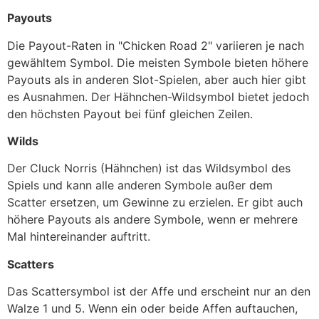
Payouts
Die Payout-Raten in "Chicken Road 2" variieren je nach
gewähltem Symbol. Die meisten Symbole bieten höhere
Payouts als in anderen Slot-Spielen, aber auch hier gibt
es Ausnahmen. Der Hähnchen-Wildsymbol bietet jedoch
den höchsten Payout bei fünf gleichen Zeilen.
Wilds
Der Cluck Norris (Hähnchen) ist das Wildsymbol des
Spiels und kann alle anderen Symbole außer dem
Scatter ersetzen, um Gewinne zu erzielen. Er gibt auch
höhere Payouts als andere Symbole, wenn er mehrere
Mal hintereinander auftritt.
Scatters
Das Scattersymbol ist der Affe und erscheint nur an den
Walze 1 und 5. Wenn ein oder beide Affen auftauchen,