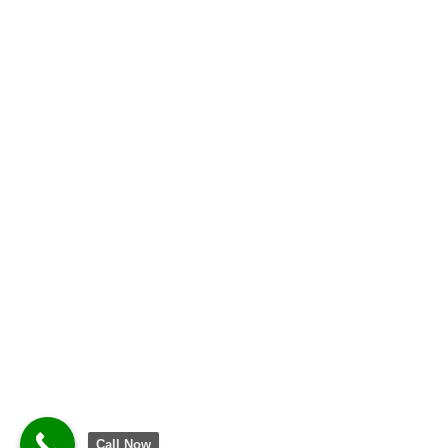
Call Now