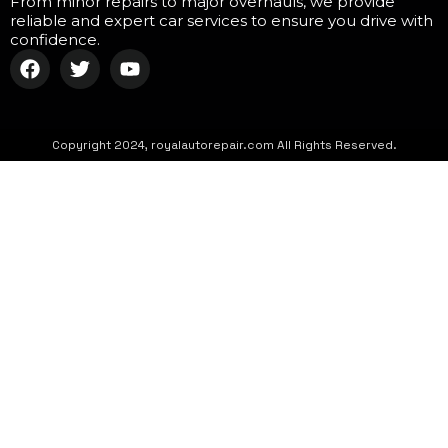
From minor repairs to major overhauls, we provide
reliable and expert car services to ensure you drive with
confidence.
Copyright 2024, royalautorepair.com All Rights Reserved.