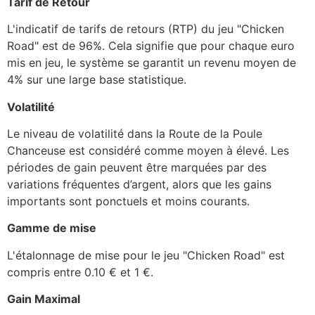
Tarif de Retour
L'indicatif de tarifs de retours (RTP) du jeu "Chicken
Road" est de 96%. Cela signifie que pour chaque euro
mis en jeu, le système se garantit un revenu moyen de
4% sur une large base statistique.
Volatilité
Le niveau de volatilité dans la Route de la Poule
Chanceuse est considéré comme moyen à élevé. Les
périodes de gain peuvent être marquées par des
variations fréquentes d’argent, alors que les gains
importants sont ponctuels et moins courants.
Gamme de mise
L'étalonnage de mise pour le jeu "Chicken Road" est
compris entre 0.10 € et 1 €.
Gain Maximal