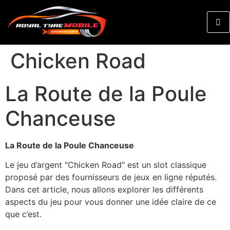
Chicken Road
La Route de la Poule
Chanceuse
La Route de la Poule Chanceuse
Le jeu d’argent "Chicken Road" est un slot classique
proposé par des fournisseurs de jeux en ligne réputés.
Dans cet article, nous allons explorer les différents
aspects du jeu pour vous donner une idée claire de ce
que c’est.