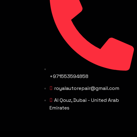
+971553594858
royalautorepair@gmail.com
Al Qouz, Dubai - United Arab
Emirates