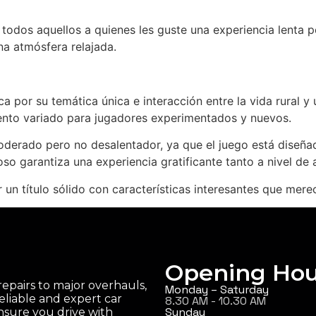
odos aquellos a quienes les guste una experiencia lenta per
na atmósfera relajada.
a por su temática única e interacción entre la vida rural y
ento variado para jugadores experimentados y nuevos.
oderado pero no desalentador, ya que el juego está diseñad
so garantiza una experiencia gratificante tanto a nivel de 
 un título sólido con características interesantes que merec
Opening Hou
epairs to major overhauls,
Monday – Saturday
eliable and expert car
8.30 AM - 10.30 AM
Sunday
ensure you drive with