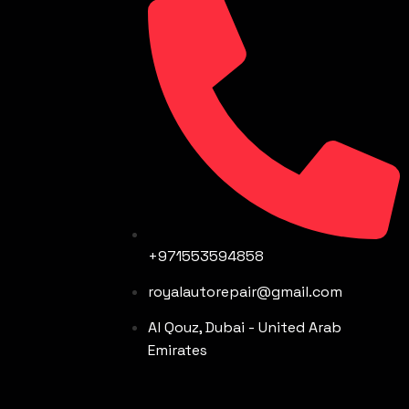
+971553594858
royalautorepair@gmail.com
Al Qouz, Dubai - United Arab
Emirates