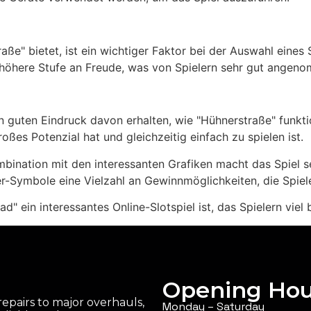
" bietet, ist ein wichtiger Faktor bei der Auswahl eines Sl
höhere Stufe an Freude, was von Spielern sehr gut angen
 guten Eindruck davon erhalten, wie "Hühnerstraße" funktioni
roßes Potenzial hat und gleichzeitig einfach zu spielen ist.
bination mit den interessanten Grafiken macht das Spiel 
er-Symbole eine Vielzahl an Gewinnmöglichkeiten, die Spiel
 ein interessantes Online-Slotspiel ist, das Spielern viel b
Opening Hou
epairs to major overhauls,
Monday – Saturday