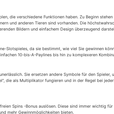
blen, die verschiedene Funktionen haben. Zu Beginn stehen 
nern und anderen Tieren sind vorhanden. Die höchstwahrsc
ierenden Bildern und einfachem Design überzeugend darstel
ine-Slotspieles, da sie bestimmt, wie viel Sie gewinnen könn
infachen 10-bis-A-Paylines bis hin zu komplexeren Kombina
 unerlässlich. Sie ersetzen andere Symbole für den Spieler
", die als Multiplikator fungieren und in der Regel bei je
freien Spins -Bonus auslösen. Diese sind immer wichtig für e
und mehr Gewinnmöglichkeiten bieten.