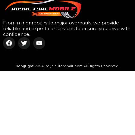
From minor repairs to major overhauls, we provide
reliable and expert car services to ensure you drive with
confidence.
Copyright 2024, royalautorepair.com All Rights Reserved.