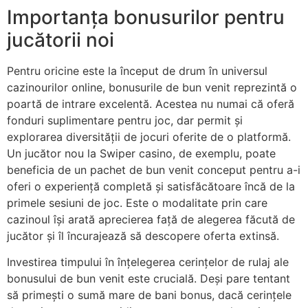
Importanța bonusurilor pentru
jucătorii noi
Pentru oricine este la început de drum în universul
cazinourilor online, bonusurile de bun venit reprezintă o
poartă de intrare excelentă. Acestea nu numai că oferă
fonduri suplimentare pentru joc, dar permit și
explorarea diversității de jocuri oferite de o platformă.
Un jucător nou la Swiper casino, de exemplu, poate
beneficia de un pachet de bun venit conceput pentru a-i
oferi o experiență completă și satisfăcătoare încă de la
primele sesiuni de joc. Este o modalitate prin care
cazinoul își arată aprecierea față de alegerea făcută de
jucător și îl încurajează să descopere oferta extinsă.
Investirea timpului în înțelegerea cerințelor de rulaj ale
bonusului de bun venit este crucială. Deși pare tentant
să primești o sumă mare de bani bonus, dacă cerințele