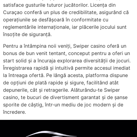
satisface gusturile tuturor jucătorilor. Licența din
Curaçao conferă un plus de credibilitate, asigurând că
operațiunile se desfășoară în conformitate cu
reglementările internaționale, iar plăcerile jocului sunt
însoțite de siguranță.
Pentru a întâmpina noii veniți, Swiper casino oferă un
bonus de bun venit tentant, conceput pentru a oferi un
start solid și a încuraja explorarea diversității de jocuri.
Înregistrarea rapidă și intuitivă permite accesul imediat
la întreaga ofertă. Pe lângă acesta, platforma dispune
de opțiuni de plată rapide și sigure, facilitând atât
depunerile, cât și retragerile. Alăturându-te Swiper
casino, te bucuri de divertisment garantat și de șanse
sporite de câștig, într-un mediu de joc modern și de
încredere.