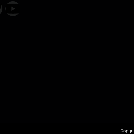
Copyri