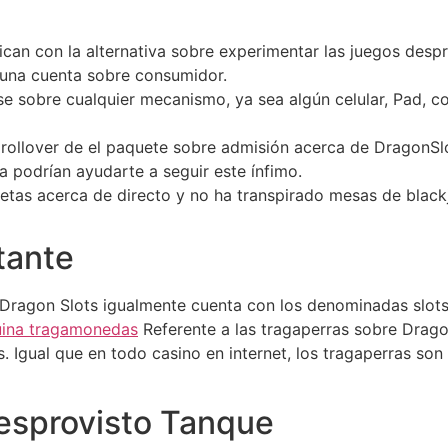
rican con la alternativa sobre experimentar las juegos desp
 una cuenta sobre consumidor.
se sobre cualquier mecanismo, ya sea algún celular, Pad, 
 rollover de el paquete sobre admisión acerca de DragonS
a podrían ayudarte a seguir este ínfimo.
tas acerca de directo y no ha transpirado mesas de blackja
tante
Dragon Slots igualmente cuenta con los denominadas slots
uina tragamonedas
Referente a las tragaperras sobre Drago
. Igual que en todo casino en internet, los tragaperras so
esprovisto Tanque