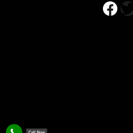
Call Now