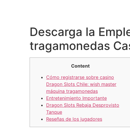
Descarga la Empl
tragamonedas Ca
Content
Cómo registrarse sobre casino
Dragon Slots Chile: wish master
máquina tragamonedas
Entretenimiento Importante
Dragon Slots Rebaja Desprovisto
Tanque
Reseñas de los jugadores