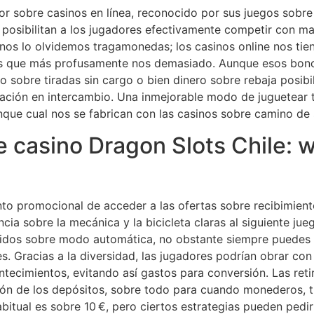
r sobre casinos en línea, reconocido por sus juegos sobre
 posibilitan a los jugadores efectivamente competir con m
ue nos lo olvidemos tragamonedas; los casinos online nos t
los que más profusamente nos demasiado. Aunque esos bono
sobre tiradas sin cargo o bien dinero sobre rebaja posibil
ación en intercambio. Una inmejorable modo de juguetear t
nque cual nos se fabrican con las casinos sobre camino de
e casino Dragon Slots Chile: 
to promocional de acceder a las ofertas sobre recibimient
cia sobre la mecánica y la bicicleta claras al siguiente ju
dos sobre modo automática, no obstante siempre puedes a
s. Gracias a la diversidad, las jugadores podrían obrar con 
ecimientos, evitando así gastos para conversión. Las reti
ión de los depósitos, sobre todo para cuando monederos, t
itual es sobre 10 €, pero ciertos estrategias pueden pedir