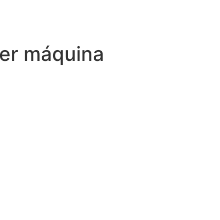
ter máquina