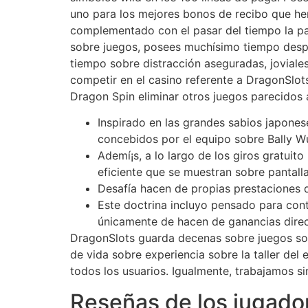
uno para los mejores bonos de recibo que hem
complementado con el pasar del tiempo la pato
sobre juegos, posees muchísimo tiempo desp
tiempo sobre distracción aseguradas, joviales
competir en el casino referente a DragonSlots
Dragon Spin eliminar otros juegos parecidos 
Inspirado en las grandes sabios japone
concebidos por el equipo sobre Bally Wu
Ademí¡s, a lo largo de los giros gratui
eficiente que se muestran sobre pantalla
Desafía hacen de propias prestaciones d
Este doctrina incluyo pensado para cont
únicamente de hacen de ganancias direct
DragonSlots guarda decenas sobre juegos sob
de vida sobre experiencia sobre la taller d
todos los usuarios. Igualmente, trabajamos si
Reseñas de los jugado