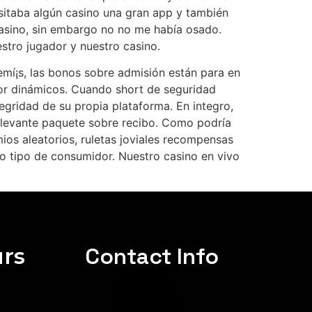
sitaba algún casino una gran app y también
casino, sin embargo no no me había osado.
estro jugador y nuestro casino.
emí¡s, las bonos sobre admisión están para en
yor dinámicos. Cuando short de seguridad
tegridad de su propia plataforma. En integro,
s levante paquete sobre recibo. Como podrí­a
ios aleatorios, ruletas joviales recompensas
do tipo de consumidor. Nuestro casino en vivo
rs
Contact Info