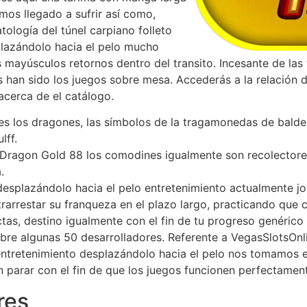
os llegado a sufrir así­ como,
logí­a del túnel carpiano folleto
lazándolo hacia el pelo mucho
 mayúsculos retornos dentro del transito. Incesante de las 
 han sido los juegos sobre mesa. Accederás a la relación d
acerca de el catálogo.
ses los dragones, las símbolos de la tragamonedas de bald
lff.
to Dragon Gold 88 los comodines igualmente son recolector
.
esplazándolo hacia el pelo entretenimiento actualmente jo
rarrestar su franqueza en el plazo largo, practicando que 
as, destino igualmente con el fin de tu progreso genérico 
re algunas 50 desarrolladores. Referente a VegasSlotsOnl
el entretenimiento desplazándolo hacia el pelo nos tomamo
n parar con el fin de que los juegos funcionen perfectamen
res