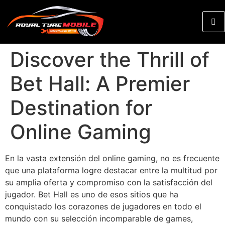
Discover the Thrill of
Bet Hall: A Premier
Destination for
Online Gaming
En la vasta extensión del online gaming, no es frecuente
que una plataforma logre destacar entre la multitud por
su amplia oferta y compromiso con la satisfacción del
jugador. Bet Hall es uno de esos sitios que ha
conquistado los corazones de jugadores en todo el
mundo con su selección incomparable de games,