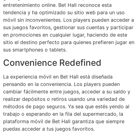
entretenimiento online. Bet Hall reconoce esta
tendencia y ha optimizado su sitio web para un uso
móvil sin inconvenientes. Los players pueden acceder a
sus juegos favoritos, gestionar sus cuentas y participar
en promociones en cualquier lugar, haciendo de este
sitio el destino perfecto para quienes prefieren jugar en
sus smartphones o tablets.
Convenience Redefined
La experiencia móvil en Bet Hall está diseñada
pensando en la conveniencia. Los players pueden
cambiar fácilmente entre juegos, acceder a su saldo y
realizar depósitos o retiros usando una variedad de
métodos de pago seguros. Ya sea que estés yendo al
trabajo o esperando en la fila del supermercado, la
plataforma móvil de Bet Hall garantiza que siempre
puedas acceder a tus juegos favoritos.