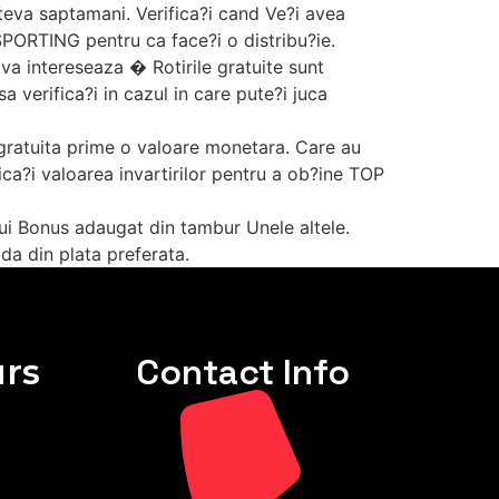
cateva saptamani. Verifica?i cand Ve?i avea
SPORTING pentru ca face?i o distribu?ie.
 va intereseaza � Rotirile gratuite sunt
a verifica?i in cazul in care pute?i juca
e gratuita prime o valoare monetara. Care au
fica?i valoarea invartirilor pentru a ob?ine TOP
ui Bonus adaugat din tambur Unele altele.
da din plata preferata.
rs
Contact Info