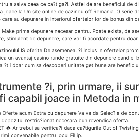
ru a salva ceea ce ca?tiga?i. Astfel de are beneficiul de di
a joace la Un site online de cazinou off Romania. O serie de
 care au depunere in interiorul ofertelor lor de bonus din ca
 Make prima depunere necesar pentru. Poate exista, de asem
, stimulent de depunere, care vor fi acordate pentru doar
zinoului IS oferite De asemenea, ?i inclus in ofertelor promo
dica un avantaj casino runde gratuite din depunere cand ei be
sa ?tii doar cum sa descoperi unitate get bune are beneficiul
:
rumente ?i, prin urmare, ii sun
 fi capabil joace in Metoda in 
e Oferte acum Extra cu depunere Va va da Selec?ia de bonu
i depozitul restric?ionat necesara bun revendica oferta.
ET � Ar trebui sa verifica?i daca ca?tigurile Out of Twistin
imi convenabile pentru jocul Fillip.