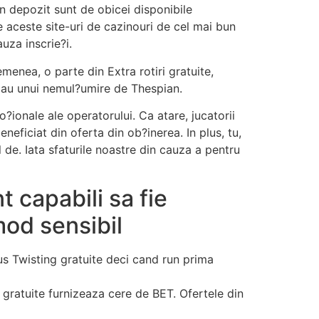
n depozit sunt de obicei disponibile
 aceste site-uri de cazinouri de cel mai bun
uza inscrie?i.
enea, o parte din Extra rotiri gratuite,
 au unui nemul?umire de Thespian.
?ionale ale operatorului. Ca atare, jucatorii
neficiat din oferta din ob?inerea. In plus, tu,
 de. Iata sfaturile noastre din cauza a pentru
t capabili sa fie
mod sensibil
s Twisting gratuite deci cand run prima
g gratuite furnizeaza cere de BET. Ofertele din