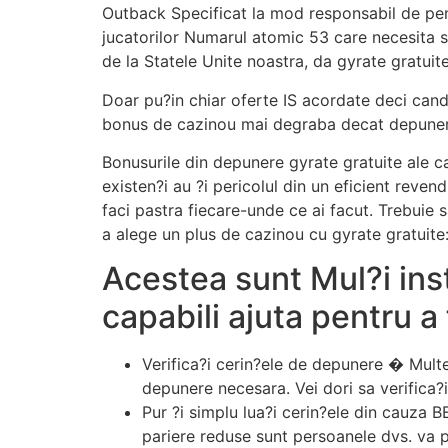
Outback Specificat la mod responsabil de pent
jucatorilor Numarul atomic 53 care necesita s
de la Statele Unite noastra, da gyrate gratuite
Doar pu?in chiar oferte IS acordate deci cand
bonus de cazinou mai degraba decat depunere
Bonusurile din depunere gyrate gratuite ale ca
existen?i au ?i pericolul din un eficient reven
faci pastra fiecare-unde ce ai facut. Trebuie 
a alege un plus de cazinou cu gyrate gratuite
Acestea sunt Mul?i inst
capabili ajuta pentru a
Verifica?i cerin?ele de depunere � Mult
depunere necesara. Vei dori sa verifica?
Pur ?i simplu lua?i cerin?ele din cauza B
pariere reduse sunt persoanele dvs. va pr