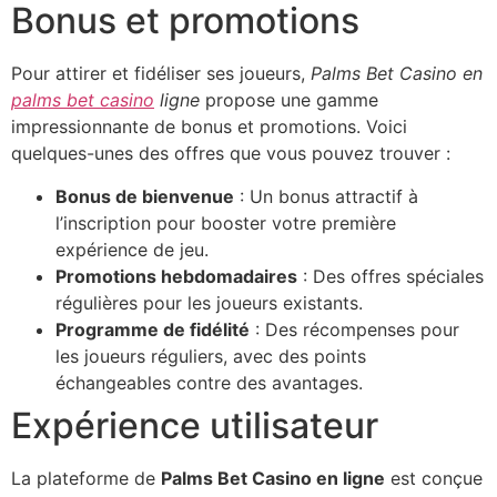
Bonus et promotions
Pour attirer et fidéliser ses joueurs,
Palms Bet Casino en
palms bet casino
ligne
propose une gamme
impressionnante de bonus et promotions. Voici
quelques-unes des offres que vous pouvez trouver :
Bonus de bienvenue
: Un bonus attractif à
l’inscription pour booster votre première
expérience de jeu.
Promotions hebdomadaires
: Des offres spéciales
régulières pour les joueurs existants.
Programme de fidélité
: Des récompenses pour
les joueurs réguliers, avec des points
échangeables contre des avantages.
Expérience utilisateur
La plateforme de
Palms Bet Casino en ligne
est conçue