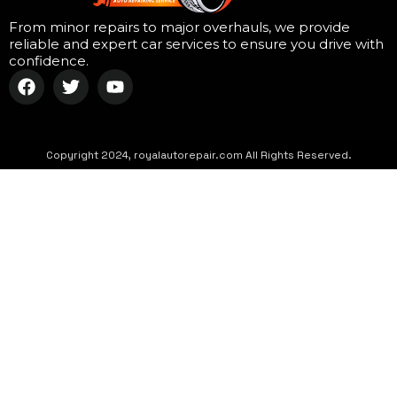
From minor repairs to major overhauls, we provide
reliable and expert car services to ensure you drive with
confidence.
Copyright 2024, royalautorepair.com All Rights Reserved.