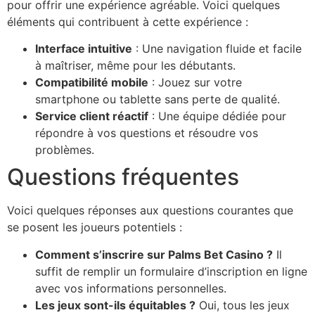
pour offrir une expérience agréable. Voici quelques
éléments qui contribuent à cette expérience :
Interface intuitive
: Une navigation fluide et facile
à maîtriser, même pour les débutants.
Compatibilité mobile
: Jouez sur votre
smartphone ou tablette sans perte de qualité.
Service client réactif
: Une équipe dédiée pour
répondre à vos questions et résoudre vos
problèmes.
Questions fréquentes
Voici quelques réponses aux questions courantes que
se posent les joueurs potentiels :
Comment s’inscrire sur Palms Bet Casino ?
Il
suffit de remplir un formulaire d’inscription en ligne
avec vos informations personnelles.
Les jeux sont-ils équitables ?
Oui, tous les jeux