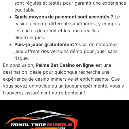
sont régulés et testés pour garantir une expérience
équitable.
Quels moyens de paiement sont acceptés ?
Le
casino accepte différentes méthodes, y compris
les cartes de crédit et les portefeuilles
électroniques.
Puis-je jouer gratuitement ?
Oui, de nombreux
jeux offrent des versions démo pour jouer sans
risque.
En conclusion,
Palms Bet Casino en ligne
est une
destination idéale pour quiconque recherche une
expérience de casino immersive et enrichissante. Que
vous soyez un novice ou un joueur expérimenté, vous y
trouverez assurément votre bonheur !