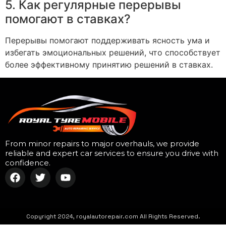
5. Как регулярные перерывы
помогают в ставках?
Перерывы помогают поддерживать ясность ума и
избегать эмоциональных решений, что способствует
более эффективному принятию решений в ставках.
From minor repairs to major overhauls, we provide
reliable and expert car services to ensure you drive with
confidence.
Copyright 2024, royalautorepair.com All Rights Reserved.