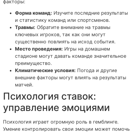
факторы:
Форма команд:
Изучите последние результаты
и статистику команд или спортсменов.
Травмы:
Обратите внимание на травмы
ключевых игроков, так как они могут
существенно повлиять на исход события.
Место проведения:
Игры на домашнем
стадионе могут давать команде значительное
преимущество.
Климатические условия:
Погода и другие
внешние факторы могут влиять на результаты
матчей.
Психология ставок:
управление эмоциями
Психология играет огромную роль в гемблинге.
Умение контролировать свои эмоции может помочь