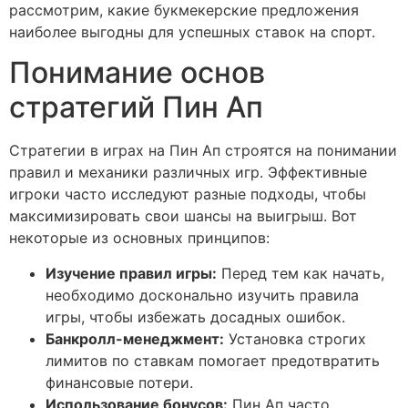
рассмотрим, какие букмекерские предложения
наиболее выгодны для успешных ставок на спорт.
Понимание основ
стратегий Пин Ап
Стратегии в играх на Пин Ап строятся на понимании
правил и механики различных игр. Эффективные
игроки часто исследуют разные подходы, чтобы
максимизировать свои шансы на выигрыш. Вот
некоторые из основных принципов:
Изучение правил игры:
Перед тем как начать,
необходимо досконально изучить правила
игры, чтобы избежать досадных ошибок.
Банкролл-менеджмент:
Установка строгих
лимитов по ставкам помогает предотвратить
финансовые потери.
Использование бонусов:
Пин Ап часто