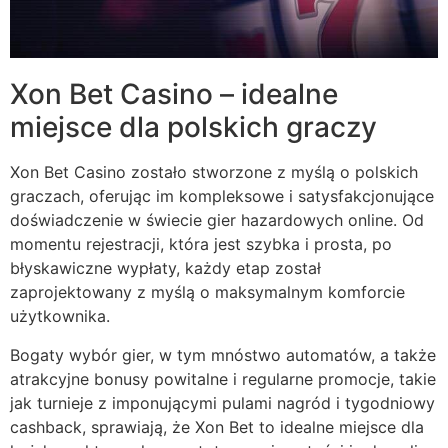
Xon Bet Casino – idealne
miejsce dla polskich graczy
Xon Bet Casino zostało stworzone z myślą o polskich
graczach, oferując im kompleksowe i satysfakcjonujące
doświadczenie w świecie gier hazardowych online. Od
momentu rejestracji, która jest szybka i prosta, po
błyskawiczne wypłaty, każdy etap został
zaprojektowany z myślą o maksymalnym komforcie
użytkownika.
Bogaty wybór gier, w tym mnóstwo automatów, a także
atrakcyjne bonusy powitalne i regularne promocje, takie
jak turnieje z imponującymi pulami nagród i tygodniowy
cashback, sprawiają, że Xon Bet to idealne miejsce dla