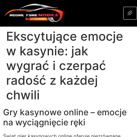
Ekscytujące emocje
w kasynie: jak
wygrać i czerpać
radość z każdej
chwili
Gry kasynowe online – emocje
na wyciągnięcie ręki
Świat gier kasynowych online oferuje niezrównane