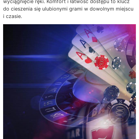
wyciągnięcie ręki. Komfort i łatwość dostępu to klucz
do cieszenia się ulubionymi grami w dowolnym miejscu
i czasie.