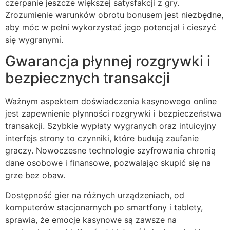
czerpanie jeszcze większej satysfakcji z gry.
Zrozumienie warunków obrotu bonusem jest niezbędne,
aby móc w pełni wykorzystać jego potencjał i cieszyć
się wygranymi.
Gwarancja płynnej rozgrywki i
bezpiecznych transakcji
Ważnym aspektem doświadczenia kasynowego online
jest zapewnienie płynności rozgrywki i bezpieczeństwa
transakcji. Szybkie wypłaty wygranych oraz intuicyjny
interfejs strony to czynniki, które budują zaufanie
graczy. Nowoczesne technologie szyfrowania chronią
dane osobowe i finansowe, pozwalając skupić się na
grze bez obaw.
Dostępność gier na różnych urządzeniach, od
komputerów stacjonarnych po smartfony i tablety,
sprawia, że emocje kasynowe są zawsze na