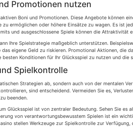
und Promotionen nutzen
ttraktiven Boni und Promotionen. Diese Angebote können ein
e zu ermöglichen oder höhere Einsätze zu wagen. Es ist je
mits und ausgeschlossene Spiele können die Attraktivität e
ann Ihre Spielstrategie maßgeblich unterstützen. Beispiel
das eigene Geld zu riskieren. Promotional Aktionen, die da
 besten Konditionen für Ihr Glücksspiel zu nutzen und die s
nd Spielkontrolle
tischen Strategien ab, sondern auch von der mentalen Verfa
ontrollieren, sind entscheidend. Vermeiden Sie es, Verluste
l zu beenden.
um Glücksspiel ist von zentraler Bedeutung. Sehen Sie es al
rung von verantwortungsbewusstem Spielen ist ein wichtiger
asino stellen Werkzeuge zur Spielkontrolle zur Verfügung, 