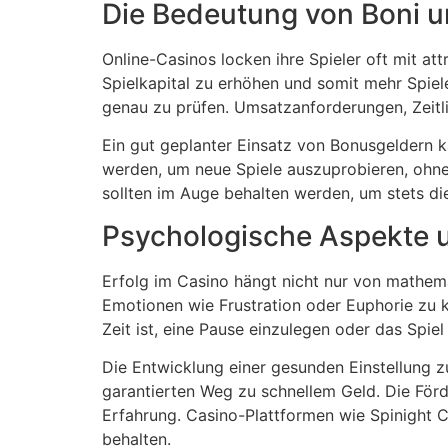
Die Bedeutung von Boni 
Online-Casinos locken ihre Spieler oft mit a
Spielkapital zu erhöhen und somit mehr Spiel
genau zu prüfen. Umsatzanforderungen, Zeitli
Ein gut geplanter Einsatz von Bonusgeldern k
werden, um neue Spiele auszuprobieren, ohne 
sollten im Auge behalten werden, um stets die
Psychologische Aspekte u
Erfolg im Casino hängt nicht nur von mathema
Emotionen wie Frustration oder Euphorie zu k
Zeit ist, eine Pause einzulegen oder das Spie
Die Entwicklung einer gesunden Einstellung z
garantierten Weg zu schnellem Geld. Die Förde
Erfahrung. Casino-Plattformen wie Spinight C
behalten.