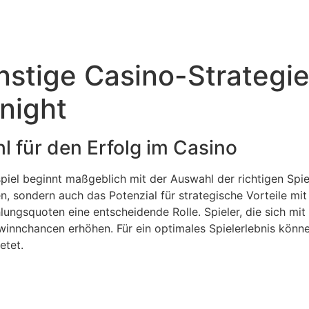
nstige Casino-Strategie
night
l für den Erfolg im Casino
piel beginnt maßgeblich mit der Auswahl der richtigen Spie
ten, sondern auch das Potenzial für strategische Vorteile mit
ahlungsquoten eine entscheidende Rolle. Spieler, die sich m
winnchancen erhöhen. Für ein optimales Spielerlebnis könn
etet.