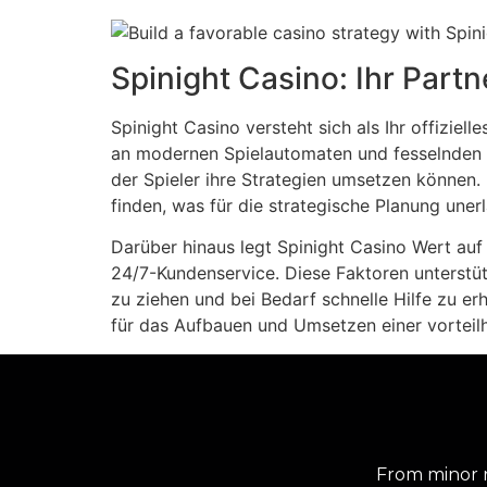
Spinight Casino: Ihr Partn
Spinight Casino versteht sich als Ihr offiziel
an modernen Spielautomaten und fesselnden L
der Spieler ihre Strategien umsetzen können. 
finden, was für die strategische Planung unerlä
Darüber hinaus legt Spinight Casino Wert auf 
24/7-Kundenservice. Diese Faktoren unterstüt
zu ziehen und bei Bedarf schnelle Hilfe zu er
für das Aufbauen und Umsetzen einer vorteilh
From minor r