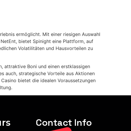
erlebnis ermöglicht. Mit einer riesigen Auswahl
tEnt, bietet Spinight eine Plattform, auf
edlichen Volatilitäten und Hausvorteilen zu
, attraktive Boni und einen erstklassigen
s auch, strategische Vorteile aus Aktionen
ht Casino bietet die idealen Voraussetzungen
ltung.
rs
Contact Info