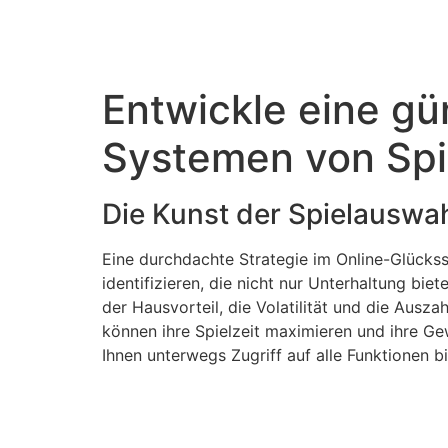
Entwickle eine gü
Systemen von Spi
Die Kunst der Spielauswah
Eine durchdachte Strategie im Online-Glückss
identifizieren, die nicht nur Unterhaltung bie
der Hausvorteil, die Volatilität und die Ausz
können ihre Spielzeit maximieren und ihre Ge
Ihnen unterwegs Zugriff auf alle Funktionen bi