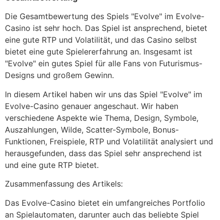
Die Gesamtbewertung des Spiels "Evolve" im Evolve-
Casino ist sehr hoch. Das Spiel ist ansprechend, bietet
eine gute RTP und Volatilität, und das Casino selbst
bietet eine gute Spielererfahrung an. Insgesamt ist
"Evolve" ein gutes Spiel für alle Fans von Futurismus-
Designs und großem Gewinn.
In diesem Artikel haben wir uns das Spiel "Evolve" im
Evolve-Casino genauer angeschaut. Wir haben
verschiedene Aspekte wie Thema, Design, Symbole,
Auszahlungen, Wilde, Scatter-Symbole, Bonus-
Funktionen, Freispiele, RTP und Volatilität analysiert und
herausgefunden, dass das Spiel sehr ansprechend ist
und eine gute RTP bietet.
Zusammenfassung des Artikels:
Das Evolve-Casino bietet ein umfangreiches Portfolio
an Spielautomaten, darunter auch das beliebte Spiel