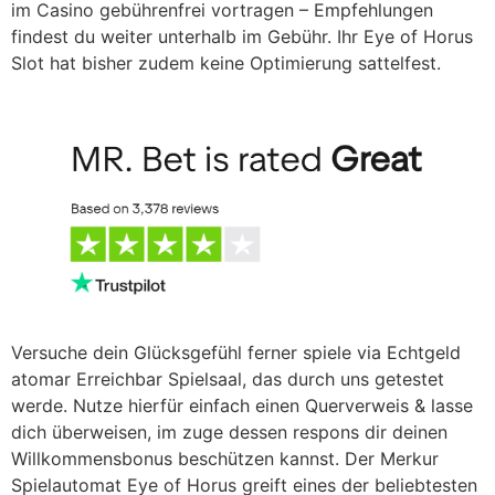
im Casino gebührenfrei vortragen – Empfehlungen
findest du weiter unterhalb im Gebühr. Ihr Eye of Horus
Slot hat bisher zudem keine Optimierung sattelfest.
Versuche dein Glücksgefühl ferner spiele via Echtgeld
atomar Erreichbar Spielsaal, das durch uns getestet
werde. Nutze hierfür einfach einen Querverweis & lasse
dich überweisen, im zuge dessen respons dir deinen
Willkommensbonus beschützen kannst. Der Merkur
Spielautomat Eye of Horus greift eines der beliebtesten