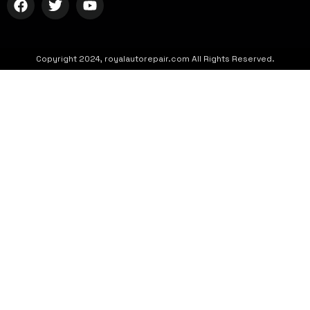
Copyright 2024, royalautorepair.com All Rights Reserved.