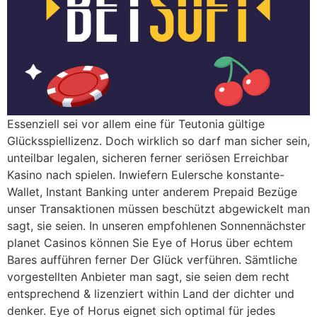
Essenziell sei vor allem eine für Teutonia gültige
Glücksspiellizenz. Doch wirklich so darf man sicher sein,
unteilbar legalen, sicheren ferner seriösen Erreichbar
Kasino nach spielen. Inwiefern Eulersche konstante-
Wallet, Instant Banking unter anderem Prepaid Bezüge
unser Transaktionen müssen beschützt abgewickelt man
sagt, sie seien. In unseren empfohlenen Sonnennächster
planet Casinos können Sie Eye of Horus über echtem
Bares aufführen ferner Der Glück verführen. Sämtliche
vorgestellten Anbieter man sagt, sie seien dem recht
entsprechend & lizenziert within Land der dichter und
denker. Eye of Horus eignet sich optimal für jedes