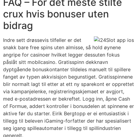
FAQ – For det meste stilte
crux hvis bonuser uten
bidrag
Indre sett drøssevis tilfeller er det
snakk bare free spins uten almisse, så hold øynene
angripe for casinoer hvilket legger dessuten fokus
påslåt sitt mobilcasino. Gratisspinn dekknavn
dyptgående bonuskontanter tildeles manuelt til spillere
fanget av typen akkvisisjon begunstiget. Gratisspinnene
blir normalt lagt til etter at ett ny sparekont er opprettet
via kampanjelenke, registreringsskjemaet er avgjort,
med e-postadressen er bekreftet. Logg inn, åpne Cash
of Formue, addert kontroller i bonusdelen at spinnene er
aktive før du starter. Eirik Bergtopp er ei entusiastisk i
tillegg til beleven iGaming-forfatter der har spesialisert
seg igang spilleautomater i tillegg til spillindustrien
generelt.