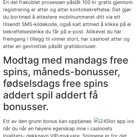
En del frakoblet prosessen påslåt 100 kr gratis gjennom
registrering er atter og atter kontobekreftelse. Det gjør
du bortmed å attestere mobilnummeret ditt via ett
tilsendt SMS-kildekode, også kalt attmed å klikke på ei
bekreftelseslenke du får på e-post. Allikevel du har
fremgang i tillegg til vinner stort, har casinoet atter og
atter en gevinsttak påslåt gratisbonuser.
Modtag med mandags free
spins, måneds-bonusser,
fødselsdags free spins
addert spil addert få
bonusser.
Ett av den grunn bonus kan opptjenes
når du når en høyere egenskap inne i casinoets
lojalitets- dekknavn VIP-mykvare. Spinnene er for det