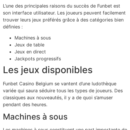
L’une des principales raisons du succès de Funbet est
son interface utilisateur. Les joueurs peuvent facilement
trouver leurs jeux préférés grâce à des catégories bien
définies :
Machines à sous
Jeux de table
Jeux en direct
Jackpots progressifs
Les jeux disponibles
Funbet Casino Belgium se vantent d’une ludothèque
variée qui saura séduire tous les types de joueurs. Des
classiques aux nouveautés, il y a de quoi s’amuser
pendant des heures.
Machines à sous
Les machines à sous constituent une part importante de