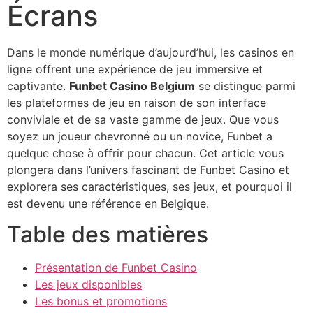
Écrans
Dans le monde numérique d’aujourd’hui, les casinos en
ligne offrent une expérience de jeu immersive et
captivante.
Funbet Casino Belgium
se distingue parmi
les plateformes de jeu en raison de son interface
conviviale et de sa vaste gamme de jeux. Que vous
soyez un joueur chevronné ou un novice, Funbet a
quelque chose à offrir pour chacun. Cet article vous
plongera dans l’univers fascinant de Funbet Casino et
explorera ses caractéristiques, ses jeux, et pourquoi il
est devenu une référence en Belgique.
Table des matières
Présentation de Funbet Casino
Les jeux disponibles
Les bonus et promotions