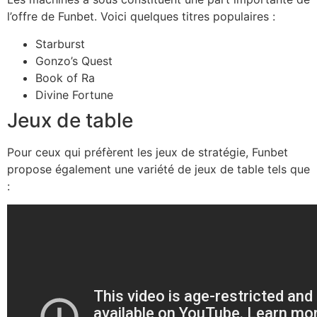
l’offre de Funbet. Voici quelques titres populaires :
Starburst
Gonzo’s Quest
Book of Ra
Divine Fortune
Jeux de table
Pour ceux qui préfèrent les jeux de stratégie, Funbet
propose également une variété de jeux de table tels que
: