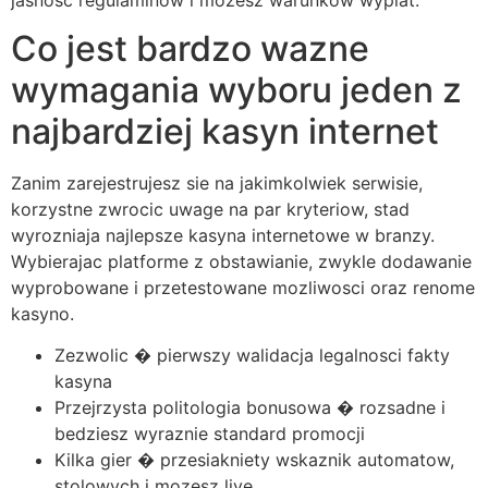
Co jest bardzo wazne
wymagania wyboru jeden z
najbardziej kasyn internet
Zanim zarejestrujesz sie na jakimkolwiek serwisie,
korzystne zwrocic uwage na par kryteriow, stad
wyrozniaja najlepsze kasyna internetowe w branzy.
Wybierajac platforme z obstawianie, zwykle dodawanie
wyprobowane i przetestowane mozliwosci oraz renome
kasyno.
Zezwolic � pierwszy walidacja legalnosci fakty
kasyna
Przejrzysta politologia bonusowa � rozsadne i
bedziesz wyraznie standard promocji
Kilka gier � przesiakniety wskaznik automatow,
stolowych i mozesz live