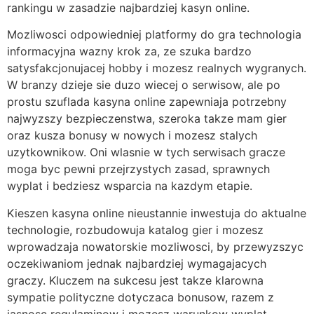
rankingu w zasadzie najbardziej kasyn online.
Mozliwosci odpowiedniej platformy do gra technologia
informacyjna wazny krok za, ze szuka bardzo
satysfakcjonujacej hobby i mozesz realnych wygranych.
W branzy dzieje sie duzo wiecej o serwisow, ale po
prostu szuflada kasyna online zapewniaja potrzebny
najwyzszy bezpieczenstwa, szeroka takze mam gier
oraz kusza bonusy w nowych i mozesz stalych
uzytkownikow. Oni wlasnie w tych serwisach gracze
moga byc pewni przejrzystych zasad, sprawnych
wyplat i bedziesz wsparcia na kazdym etapie.
Kieszen kasyna online nieustannie inwestuja do aktualne
technologie, rozbudowuja katalog gier i mozesz
wprowadzaja nowatorskie mozliwosci, by przewyzszyc
oczekiwaniom jednak najbardziej wymagajacych
graczy. Kluczem na sukcesu jest takze klarowna
sympatie polityczne dotyczaca bonusow, razem z
jasnosc regulaminow i mozesz warunkow wyplat.