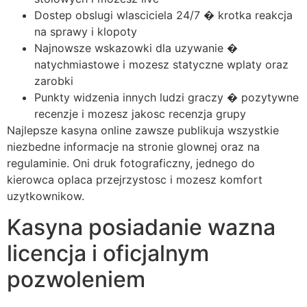
Dostep obslugi wlasciciela 24/7 � krotka reakcja
na sprawy i klopoty
Najnowsze wskazowki dla uzywanie �
natychmiastowe i mozesz statyczne wplaty oraz
zarobki
Punkty widzenia innych ludzi graczy � pozytywne
recenzje i mozesz jakosc recenzja grupy
Najlepsze kasyna online zawsze publikuja wszystkie
niezbedne informacje na stronie glownej oraz na
regulaminie. Oni druk fotograficzny, jednego do
kierowca oplaca przejrzystosc i mozesz komfort
uzytkownikow.
Kasyna posiadanie wazna
licencja i oficjalnym
pozwoleniem