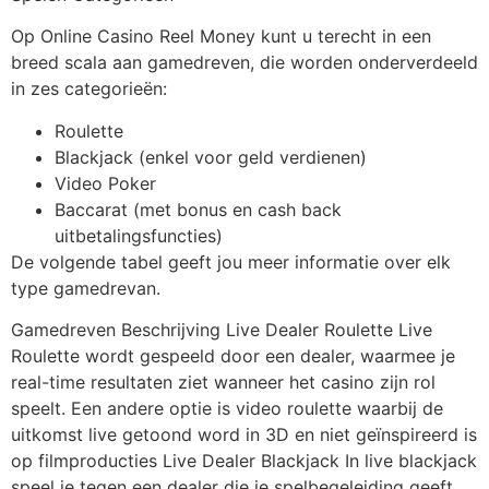
Op Online Casino Reel Money kunt u terecht in een
breed scala aan gamedreven, die worden onderverdeeld
in zes categorieën:
Roulette
Blackjack (enkel voor geld verdienen)
Video Poker
Baccarat (met bonus en cash back
uitbetalingsfuncties)
De volgende tabel geeft jou meer informatie over elk
type gamedrevan.
Gamedreven Beschrijving Live Dealer Roulette Live
Roulette wordt gespeeld door een dealer, waarmee je
real-time resultaten ziet wanneer het casino zijn rol
speelt. Een andere optie is video roulette waarbij de
uitkomst live getoond word in 3D en niet geïnspireerd is
op filmproducties Live Dealer Blackjack In live blackjack
speel je tegen een dealer die je spelbegeleiding geeft.