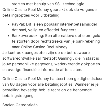
storten met behulp van SSL-technologie.
Online Casino Reel Money gebruikt ook de volgende
betalingsopties voor uitbetaling:
PayPal: Dit is een populair internetbetaalmiddel
dat snel, veilig en effectief fungeert.
Bankoverboeking: Een alternatieve optie om geld
te storten door rechtstreeks van je bankrekening
naar Online Casino Reel Money.
Je kunt ook aangesloten zijn op de betrouwbare
softwareontwikkelaar "Betsoft Gaming", die in staat is
jouw persoonlijke gegevens, wederkerende gokpotten
en overige financiële informatie af te sluiten.
Online Casino Reel Money hanteert een geldigheidsduur
van 60 dagen voor alle betalingsopties. Wanneer je je
bestelling bevestigt heb je recht op de benoemde
betalingstoegang.
Spelen Categorieën