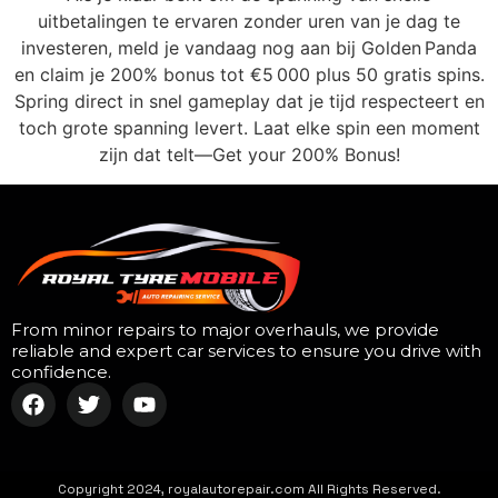
uitbetalingen te ervaren zonder uren van je dag te
investeren, meld je vandaag nog aan bij Golden Panda
en claim je 200% bonus tot €5 000 plus 50 gratis spins.
Spring direct in snel gameplay dat je tijd respecteert en
toch grote spanning levert. Laat elke spin een moment
zijn dat telt—Get your 200% Bonus!
From minor repairs to major overhauls, we provide
reliable and expert car services to ensure you drive with
confidence.
Copyright 2024, royalautorepair.com All Rights Reserved.