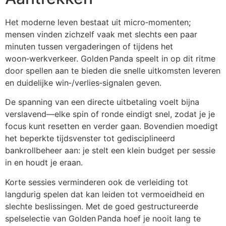
Het moderne leven bestaat uit micro‑momenten;
mensen vinden zichzelf vaak met slechts een paar
minuten tussen vergaderingen of tijdens het
woon‑werkverkeer. Golden Panda speelt in op dit ritme
door spellen aan te bieden die snelle uitkomsten leveren
en duidelijke win‑/verlies‑signalen geven.
De spanning van een directe uitbetaling voelt bijna
verslavend—elke spin of ronde eindigt snel, zodat je je
focus kunt resetten en verder gaan. Bovendien moedigt
het beperkte tijdsvenster tot gedisciplineerd
bankrollbeheer aan: je stelt een klein budget per sessie
in en houdt je eraan.
Korte sessies verminderen ook de verleiding tot
langdurig spelen dat kan leiden tot vermoeidheid en
slechte beslissingen. Met de goed gestructureerde
spelselectie van Golden Panda hoef je nooit lang te