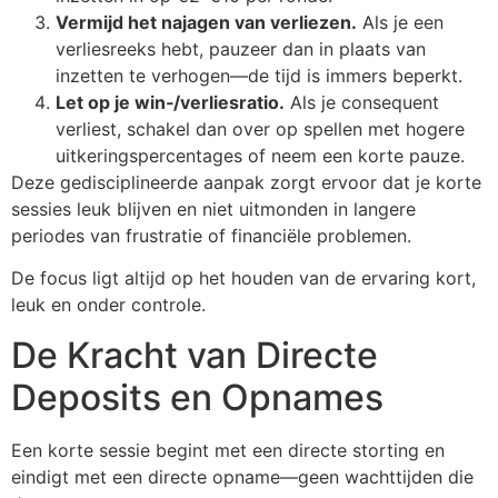
Vermijd het najagen van verliezen.
Als je een
verliesreeks hebt, pauzeer dan in plaats van
inzetten te verhogen—de tijd is immers beperkt.
Let op je win‑/verliesratio.
Als je consequent
verliest, schakel dan over op spellen met hogere
uitkeringspercentages of neem een korte pauze.
Deze gedisciplineerde aanpak zorgt ervoor dat je korte
sessies leuk blijven en niet uitmonden in langere
periodes van frustratie of financiële problemen.
De focus ligt altijd op het houden van de ervaring kort,
leuk en onder controle.
De Kracht van Directe
Deposits en Opnames
Een korte sessie begint met een directe storting en
eindigt met een directe opname—geen wachttijden die