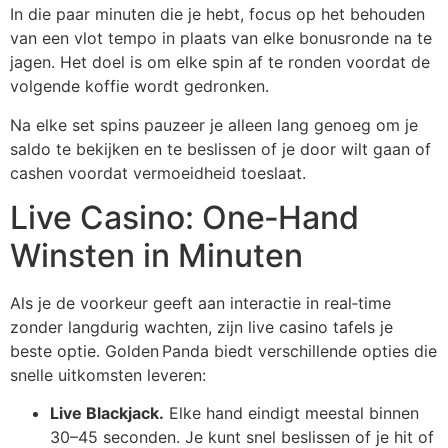
In die paar minuten die je hebt, focus op het behouden
van een vlot tempo in plaats van elke bonusronde na te
jagen. Het doel is om elke spin af te ronden voordat de
volgende koffie wordt gedronken.
Na elke set spins pauzeer je alleen lang genoeg om je
saldo te bekijken en te beslissen of je door wilt gaan of
cashen voordat vermoeidheid toeslaat.
Live Casino: One‑Hand
Winsten in Minuten
Als je de voorkeur geeft aan interactie in real‑time
zonder langdurig wachten, zijn live casino tafels je
beste optie. Golden Panda biedt verschillende opties die
snelle uitkomsten leveren:
Live Blackjack.
Elke hand eindigt meestal binnen
30–45 seconden. Je kunt snel beslissen of je hit of