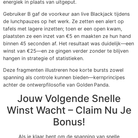
energiek in plaats van uitgeput.
Gebruiker B gaf de voorkeur aan live Blackjack tijdens
de lunchpauzes op het werk. Ze zetten een alert op
tafels met lagere inzetten; toen er een open kwam,
plaatsten ze een inzet van €5 en maakten ze hun hand
binnen 45 seconden af. Het resultaat was duidelijk—een
winst van €25—en ze gingen verder zonder te blijven
hangen in strategie of statistieken.
Deze fragmenten illustreren hoe korte bursts zowel
spanning als controle kunnen bieden—kernprincipes
achter de ontwerpfilosofie van Golden Panda.
Jouw Volgende Snelle
Winst Wacht – Claim Nu Je
Bonus!
Als je klaar bent om de spanning van snelle