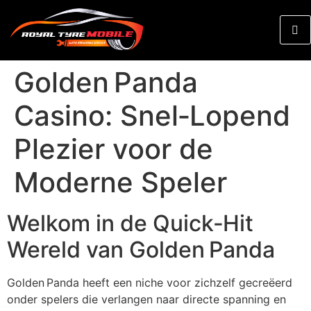
Golden Panda
Casino: Snel‑Lopend
Plezier voor de
Moderne Speler
Welkom in de Quick‑Hit
Wereld van Golden Panda
Golden Panda heeft een niche voor zichzelf gecreëerd
onder spelers die verlangen naar directe spanning en