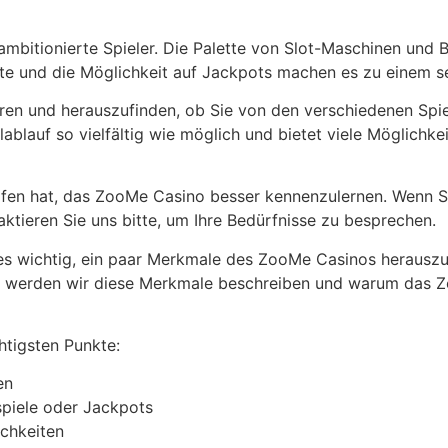
 ambitionierte Spieler. Die Palette von Slot-Maschinen und 
e und die Möglichkeit auf Jackpots machen es zu einem se
en und herauszufinden, ob Sie von den verschiedenen Spiel
lablauf so vielfältig wie möglich und bietet viele Möglich
lfen hat, das ZooMe Casino besser kennenzulernen. Wenn S
ktieren Sie uns bitte, um Ihre Bedürfnisse zu besprechen.
t es wichtig, ein paar Merkmale des ZooMe Casinos herauszus
kel werden wir diese Merkmale beschreiben und warum das 
htigsten Punkte:
en
spiele oder Jackpots
chkeiten