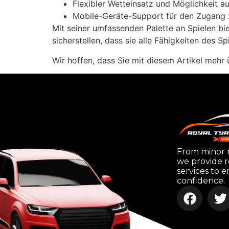
Flexibler Wetteinsatz und Möglichkeit 
Mobile-Geräte-Support für den Zugang 
Mit seiner umfassenden Palette an Spielen bi
sicherstellen, dass sie alle Fähigkeiten de
Wir hoffen, dass Sie mit diesem Artikel mehr
From minor r
we provide r
services to 
confidence.