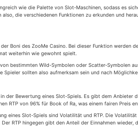
reich wie die Palette von Slot-Maschinen, sodass es sicher
ich also, die verschiedenen Funktionen zu erkunden und hera
ekt der Boni des ZooMe Casino. Bei dieser Funktion werden 
at weiterhin wie gewohnt spielt.
h von bestimmten Wild-Symbolen oder Scatter-Symbolen aus
 Spieler sollten also aufmerksam sein und nach Möglichkei
 in der Bewertung eines Slot-Spiels. Es gibt dem Anbieter di
nen RTP von 96% für Book of Ra, was einem fairen Preis ent
g eines Slot-Spiels sind Volatilität und RTP. Die Volatilitä
. Der RTP hingegen gibt den Anteil der Einnahmen wieder, 