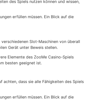
keiten des Spiels nutzen können und wissen,
ngen erfüllen müssen. Ein Blick auf die
u verschiedenen Slot-Maschinen von überall
len Gerät unter Beweis stellen.
tivere Elemente des ZooMe Casino-Spiels
am besten geeignet ist.
f achten, dass sie alle Fähigkeiten des Spiels
ngen erfüllen müssen. Ein Blick auf die