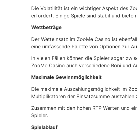
Die Volatilität ist ein wichtiger Aspekt des Z
erfordert. Einige Spiele sind stabil und biet
Wettbeträge
Der Wetteinsatz im ZooMe Casino ist ebenfalls
eine umfassende Palette von Optionen zur Au
In vielen Fällen können die Spieler sogar zw
ZooMe Casino auch verschiedene Boni und An
Maximale Gewinnmöglichkeit
Die maximale Auszahlungsmöglichkeit im ZooMe
Multiplikatoren der Einsatzsumme auszahlen z
Zusammen mit den hohen RTP-Werten und einer
Spieler.
Spielablauf