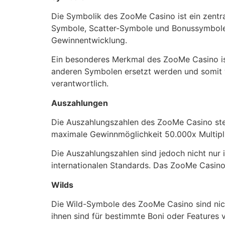
Die Symbolik des ZooMe Casino ist ein zentra
Symbole, Scatter-Symbole und Bonussymbolen.
Gewinnentwicklung.
Ein besonderes Merkmal des ZooMe Casino ist
anderen Symbolen ersetzt werden und somit w
verantwortlich.
Auszahlungen
Die Auszahlungszahlen des ZooMe Casino steh
maximale Gewinnmöglichkeit 50.000x Multiplik
Die Auszahlungszahlen sind jedoch nicht nur i
internationalen Standards. Das ZooMe Casino i
Wilds
Die Wild-Symbole des ZooMe Casino sind nicht
ihnen sind für bestimmte Boni oder Features 