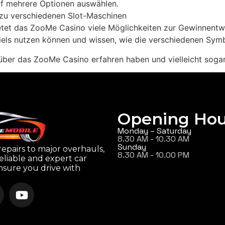
auf mehrere Optionen auswählen.
zu verschiedenen Slot-Maschinen
etet das ZooMe Casino viele Möglichkeiten zur Gewinnentwic
s Spiels nutzen können und wissen, wie die verschiedenen
 über das ZooMe Casino erfahren haben und vielleicht sogar
Opening Hou
Monday – Saturday
8.30 AM - 10.30 AM
Sunday
epairs to major overhauls,
8.30 AM - 10.00 PM
eliable and expert car
ensure you drive with