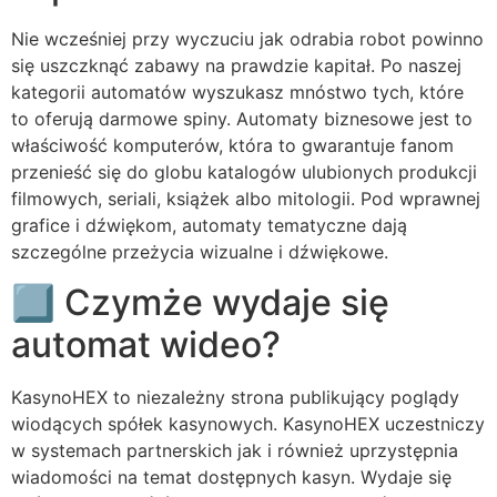
Nie wcześniej przy wyczuciu jak odrabia robot powinno
się uszczknąć zabawy na prawdzie kapitał. Po naszej
kategorii automatów wyszukasz mnóstwo tych, które
to oferują darmowe spiny. Automaty biznesowe jest to
właściwość komputerów, która to gwarantuje fanom
przenieść się do globu katalogów ulubionych produkcji
filmowych, seriali, książek albo mitologii. Pod wprawnej
grafice i dźwiękom, automaty tematyczne dają
szczególne przeżycia wizualne i dźwiękowe.
⃣ Czymże wydaje się
automat wideo?
KasynoHEX to niezależny strona publikujący poglądy
wiodących spółek kasynowych. KasynoHEX uczestniczy
w systemach partnerskich jak i również uprzystępnia
wiadomości na temat dostępnych kasyn. Wydaje się