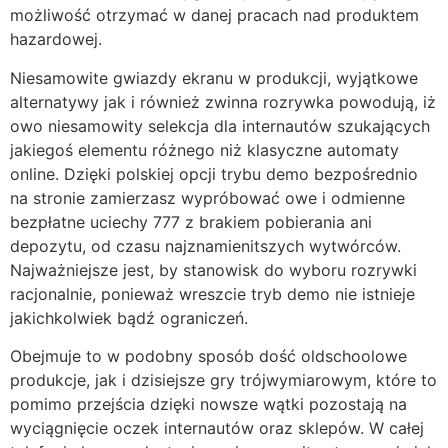
możliwość otrzymać w danej pracach nad produktem
hazardowej.
Niesamowite gwiazdy ekranu w produkcji, wyjątkowe
alternatywy jak i również zwinna rozrywka powodują, iż
owo niesamowity selekcja dla internautów szukających
jakiegoś elementu różnego niż klasyczne automaty
online. Dzięki polskiej opcji trybu demo bezpośrednio
na stronie zamierzasz wypróbować owe i odmienne
bezpłatne uciechy 777 z brakiem pobierania ani
depozytu, od czasu najznamienitszych wytwórców.
Najważniejsze jest, by stanowisk do wyboru rozrywki
racjonalnie, ponieważ wreszcie tryb demo nie istnieje
jakichkolwiek bądź ograniczeń.
Obejmuje to w podobny sposób dość oldschoolowe
produkcje, jak i dzisiejsze gry trójwymiarowym, które to
pomimo przejścia dzięki nowsze wątki pozostają na
wyciągnięcie oczek internautów oraz sklepów. W całej