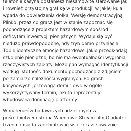
telefonie kasyna dostaniesz niesamowite sterowanie jak
i również przystojną grafikę w produkcji, w jakiej kula
wpada do odwiedzenia dołka. Wersję demonstracyjną
Plinko, przez co gracz jest w stanie zapoznać się
pochodzące z projektem hazardowym spośród
deficytem inwestycji pieniężnych. Wydaje się być
niedużo prawdopodobne, hdy tryb demo przyniesie
Tobie identyczne emocje hazardowe, jakie przedkładają
szkolenie pieniężne, bo nie ma ewentualności wygrania
rzeczywistych zapłaty. Może pan wymagać identyfikacji
według istotność dokumentu pochodzące z zdjęciem
po zamiarze należności wygranych. Po grach
kasynowych „przewaga domu” owo w ogóle
wykorzystywany termin, jaki to reprezentuje
wbudowaną dominację platformy.
W materiałów badawczych udzielonych za
pośrednictwem strona When owo Stream film Gladiator
trzech posiada zadebiutować w przekazie uważnie