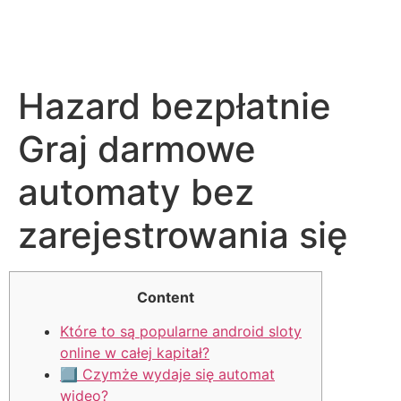
Hazard bezpłatnie
Graj darmowe
automaty bez
zarejestrowania się
Content
Które to są popularne android sloty
online w całej kapitał?
⃣ Czymże wydaje się automat
wideo?