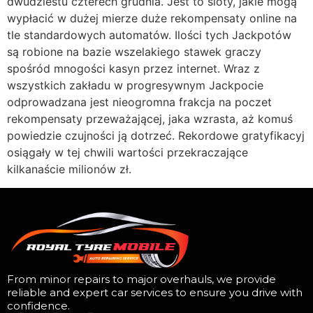
dwudziestu czterech grudnia. Jest to sloty, jakie mogą
wypłacić w dużej mierze duże rekompensaty online na
tle standardowych automatów. Ilości tych Jackpotów
są robione na bazie wszelakiego stawek graczy
spośród mnogości kasyn przez internet. Wraz z
wszystkich zakładu w progresywnym Jackpocie
odprowadzana jest nieogromna frakcja na poczet
rekompensaty przeważającej, jaka wzrasta, aż komuś
powiedzie czujności ją dotrzeć. Rekordowe gratyfikacyj
osiągały w tej chwili wartości przekraczające
kilkanaście milionów zł.
From minor repairs to major overhauls, we provide
reliable and expert car services to ensure you drive with
confidence.