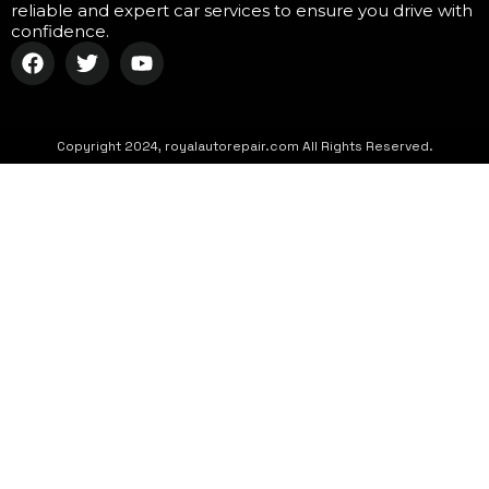
reliable and expert car services to ensure you drive with
confidence.
Copyright 2024, royalautorepair.com All Rights Reserved.