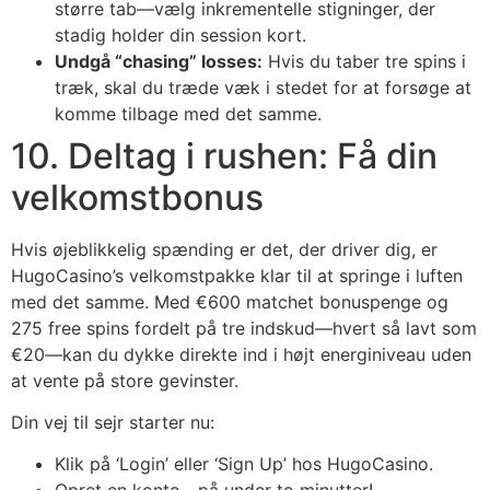
større tab—vælg inkrementelle stigninger, der
stadig holder din session kort.
Undgå “chasing” losses:
Hvis du taber tre spins i
træk, skal du træde væk i stedet for at forsøge at
komme tilbage med det samme.
10. Deltag i rushen: Få din
velkomstbonus
Hvis øjeblikkelig spænding er det, der driver dig, er
HugoCasino’s velkomstpakke klar til at springe i luften
med det samme. Med €600 matchet bonuspenge og
275 free spins fordelt på tre indskud—hvert så lavt som
€20—kan du dykke direkte ind i højt energiniveau uden
at vente på store gevinster.
Din vej til sejr starter nu:
Klik på ‘Login’ eller ‘Sign Up’ hos HugoCasino.