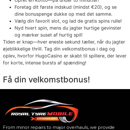
Opret en konto—på under to minutter!
Foretag dit første indskud (mindst €20), og se
dine bonuspenge dukke op med det samme.
Vælg din favorit slot, og lad de gratis spins rulle!
Nyd hvert spin, mens du jagter hurtige gevinster
og mærker suset af hurtig spil!
Tiden er knap—hver eneste sekund tæller, når du jagter
øjeblikkelige thrill. Tag din velkomstbonus i dag og
oplev, hvorfor HugoCasino er skabt til spillere, der lever
for korte, intense bursts af spænding!
Få din velkomstbonus!
From minor repairs to major overhauls, we provide