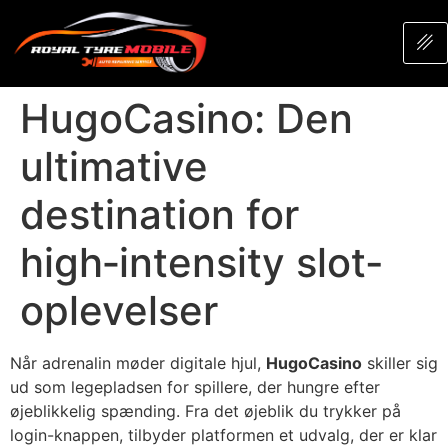
HugoCasino: Den
ultimative
destination for
high‑intensity slot-
oplevelser
Når adrenalin møder digitale hjul,
HugoCasino
skiller sig
ud som legepladsen for spillere, der hungre efter
øjeblikkelig spænding. Fra det øjeblik du trykker på
login-knappen, tilbyder platformen et udvalg, der er klar