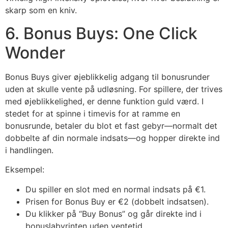
skarp som en kniv.
6. Bonus Buys: One Click
Wonder
Bonus Buys giver øjeblikkelig adgang til bonusrunder
uden at skulle vente på udløsning. For spillere, der trives
med øjeblikkelighed, er denne funktion guld værd. I
stedet for at spinne i timevis for at ramme en
bonusrunde, betaler du blot et fast gebyr—normalt det
dobbelte af din normale indsats—og hopper direkte ind
i handlingen.
Eksempel:
Du spiller en slot med en normal indsats på €1.
Prisen for Bonus Buy er €2 (dobbelt indsatsen).
Du klikker på “Buy Bonus” og går direkte ind i
bonuslabyrinten uden ventetid.