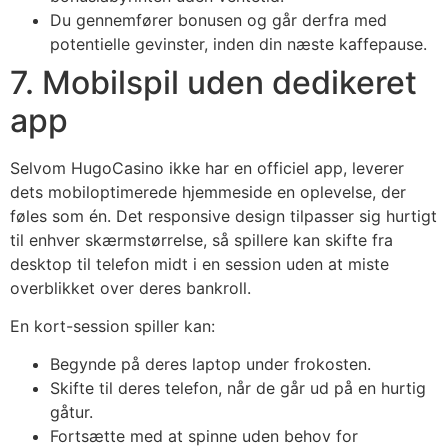
Du gennemfører bonusen og går derfra med
potentielle gevinster, inden din næste kaffepause.
7. Mobilspil uden dedikeret
app
Selvom HugoCasino ikke har en officiel app, leverer
dets mobiloptimerede hjemmeside en oplevelse, der
føles som én. Det responsive design tilpasser sig hurtigt
til enhver skærmstørrelse, så spillere kan skifte fra
desktop til telefon midt i en session uden at miste
overblikket over deres bankroll.
En kort-session spiller kan:
Begynde på deres laptop under frokosten.
Skifte til deres telefon, når de går ud på en hurtig
gåtur.
Fortsætte med at spinne uden behov for