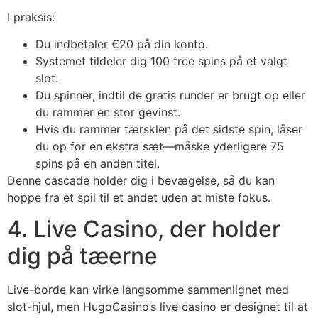
I praksis:
Du indbetaler €20 på din konto.
Systemet tildeler dig 100 free spins på et valgt
slot.
Du spinner, indtil de gratis runder er brugt op eller
du rammer en stor gevinst.
Hvis du rammer tærsklen på det sidste spin, låser
du op for en ekstra sæt—måske yderligere 75
spins på en anden titel.
Denne cascade holder dig i bevægelse, så du kan
hoppe fra et spil til et andet uden at miste fokus.
4. Live Casino, der holder
dig på tæerne
Live-borde kan virke langsomme sammenlignet med
slot-hjul, men HugoCasino’s live casino er designet til at