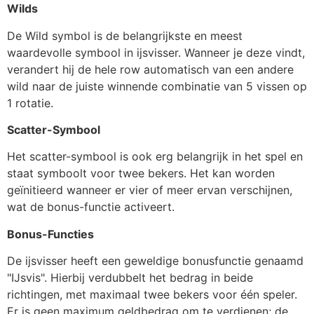
Wilds
De Wild symbol is de belangrijkste en meest
waardevolle symbool in ijsvisser. Wanneer je deze vindt,
verandert hij de hele row automatisch van een andere
wild naar de juiste winnende combinatie van 5 vissen op
1 rotatie.
Scatter-Symbool
Het scatter-symbool is ook erg belangrijk in het spel en
staat symboolt voor twee bekers. Het kan worden
geïnitieerd wanneer er vier of meer ervan verschijnen,
wat de bonus-functie activeert.
Bonus-Functies
De ijsvisser heeft een geweldige bonusfunctie genaamd
"IJsvis". Hierbij verdubbelt het bedrag in beide
richtingen, met maximaal twee bekers voor één speler.
Er is geen maximum geldbedrag om te verdienen; de