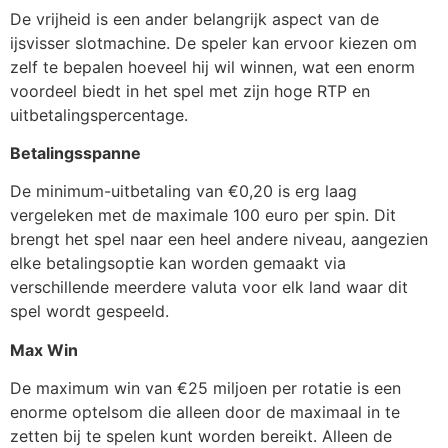
De vrijheid is een ander belangrijk aspect van de
ijsvisser slotmachine. De speler kan ervoor kiezen om
zelf te bepalen hoeveel hij wil winnen, wat een enorm
voordeel biedt in het spel met zijn hoge RTP en
uitbetalingspercentage.
Betalingsspanne
De minimum-uitbetaling van €0,20 is erg laag
vergeleken met de maximale 100 euro per spin. Dit
brengt het spel naar een heel andere niveau, aangezien
elke betalingsoptie kan worden gemaakt via
verschillende meerdere valuta voor elk land waar dit
spel wordt gespeeld.
Max Win
De maximum win van €25 miljoen per rotatie is een
enorme optelsom die alleen door de maximaal in te
zetten bij te spelen kunt worden bereikt. Alleen de