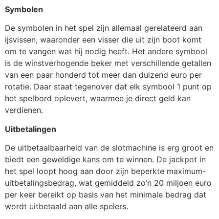
Symbolen
De symbolen in het spel zijn allemaal gerelateerd aan
ijsvissen, waaronder een visser die uit zijn boot komt
om te vangen wat hij nodig heeft. Het andere symbool
is de winstverhogende beker met verschillende getallen
van een paar honderd tot meer dan duizend euro per
rotatie. Daar staat tegenover dat elk symbool 1 punt op
het spelbord oplevert, waarmee je direct geld kan
verdienen.
Uitbetalingen
De uitbetaalbaarheid van de slotmachine is erg groot en
biedt een geweldige kans om te winnen. De jackpot in
het spel loopt hoog aan door zijn beperkte maximum-
uitbetalingsbedrag, wat gemiddeld zo’n 20 miljoen euro
per keer bereikt op basis van het minimale bedrag dat
wordt uitbetaald aan alle spelers.