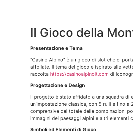
Il Gioco della Mo
Presentazione e Tema
"Casino Alpino" è un gioco di slot che ci port
affollate. Il tema del gioco è ispirato alle ve
raccolta
https://casinoalpinoit.com
di iconogra
Progettazione e Design
Il progetto è stato affidato a una squadra di 
un’impostazione classica, con 5 rulli e fino 
comprensive del totale delle combinazioni poss
immagini dei paesaggi alpini e altri elementi
Simboli ed Elementi di Gioco