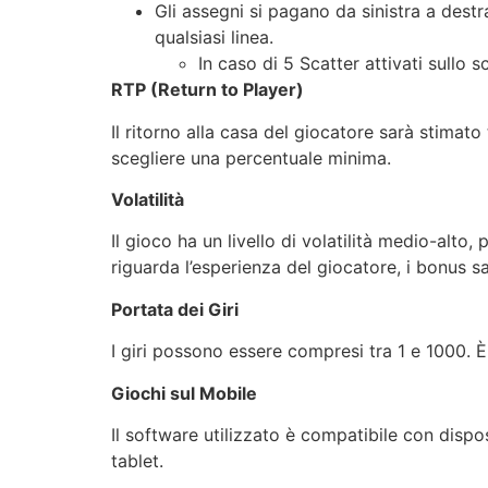
Gli assegni si pagano da sinistra a dest
qualsiasi linea.
In caso di 5 Scatter attivati sullo 
RTP (Return to Player)
Il ritorno alla casa del giocatore sarà stimato
scegliere una percentuale minima.
Volatilità
Il gioco ha un livello di volatilità medio-alto
riguarda l’esperienza del giocatore, i bonus s
Portata dei Giri
I giri possono essere compresi tra 1 e 1000. 
Giochi sul Mobile
Il software utilizzato è compatibile con dispo
tablet.