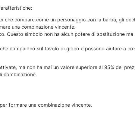
caratteristiche:
i che compare come un personaggio con la barba, gli occhial
ormare una combinazione vincente.
ico. Questo simbolo non ha alcun potere di sostituzione ma
i che compaiono sul tavolo di gioco e possono aiutare a cre
e attivate, ma non ha mai un valore superiore al 95% del pr
 di combinazione.
 per formare una combinazione vincente.