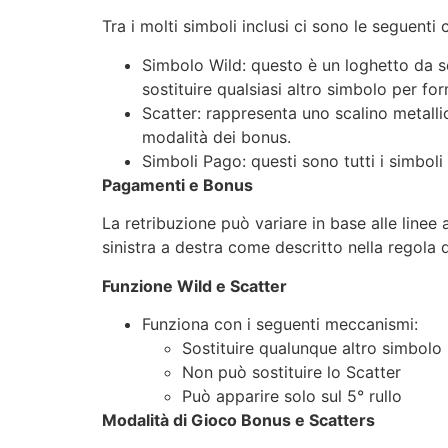
Tra i molti simboli inclusi ci sono le seguenti 
Simbolo Wild: questo è un loghetto da sc
sostituire qualsiasi altro simbolo per f
Scatter: rappresenta uno scalino metall
modalità dei bonus.
Simboli Pago: questi sono tutti i simbol
Pagamenti e Bonus
La retribuzione può variare in base alle line
sinistra a destra come descritto nella regola
Funzione Wild e Scatter
Funziona con i seguenti meccanismi:
Sostituire qualunque altro simbolo
Non può sostituire lo Scatter
Può apparire solo sul 5° rullo
Modalità di Gioco Bonus e Scatters