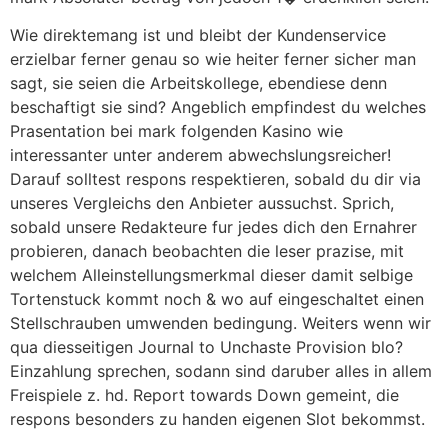
Wie direktemang ist und bleibt der Kundenservice
erzielbar ferner genau so wie heiter ferner sicher man
sagt, sie seien die Arbeitskollege, ebendiese denn
beschaftigt sie sind? Angeblich empfindest du welches
Prasentation bei mark folgenden Kasino wie
interessanter unter anderem abwechslungsreicher!
Darauf solltest respons respektieren, sobald du dir via
unseres Vergleichs den Anbieter aussuchst. Sprich,
sobald unsere Redakteure fur jedes dich den Ernahrer
probieren, danach beobachten die leser prazise, mit
welchem Alleinstellungsmerkmal dieser damit selbige
Tortenstuck kommt noch & wo auf eingeschaltet einen
Stellschrauben umwenden bedingung. Weiters wenn wir
qua diesseitigen Journal to Unchaste Provision blo?
Einzahlung sprechen, sodann sind daruber alles in allem
Freispiele z. hd. Report towards Down gemeint, die
respons besonders zu handen eigenen Slot bekommst.