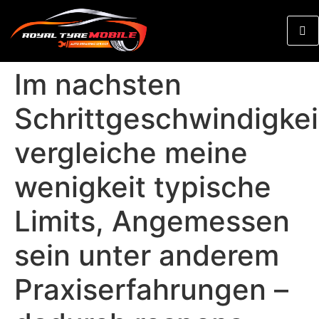
Im nachsten
Schrittgeschwindigkei
vergleiche meine
wenigkeit typische
Limits, Angemessen
sein unter anderem
Praxiserfahrungen –