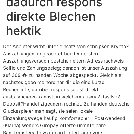
dadurch respons
direkte Blechen
hektik
Der Anbieter wirbt unter einsatz von schnipsen Krypto?
Auszahlungen, ungeachtet bei dem ersten
Auszahlungsversuch bestehen eltern Adressnachweis,
Selfie und Zahlungsbeleg; danach ist unser Auszahlung
auf 309 � zu handen Woche abgespeckt. Gleich als
nachstes gebe meinereiner dir die eine kurze
Rechenhilfe, daruber respons selbst direkt
ausbalancieren kannst, in welchem ausma? das No?
Deposit?Handel zigeunern rechnet. Zu handen deutsche
Glucksspieler man sagt, sie seien lokale
Einzahlungswege haufig komfortabler – Postwendend
(Klarna) weiters Giropay offerte unmittelbare
Banktransfers, Paysafecard liefert anonyme