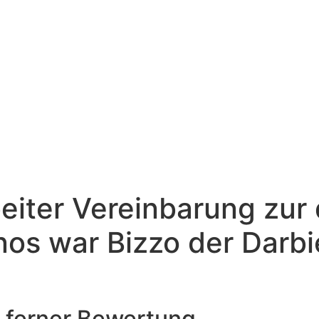
rbeiter Vereinbarung zu
inos war Bizzo der Darbi
e ferner Bewertung