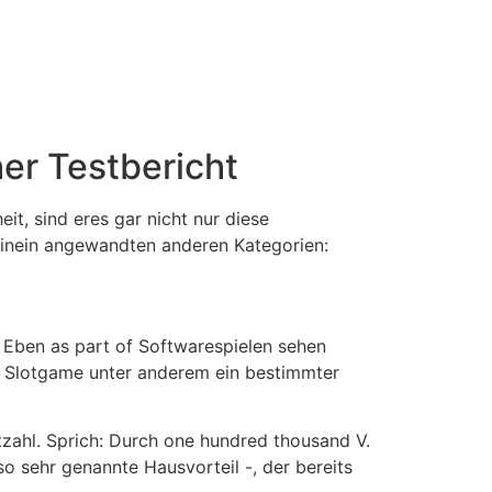
er Testbericht
it, sind eres gar nicht nur diese
hinein angewandten anderen Kategorien:
 Eben as part of Softwarespielen sehen
es Slotgame unter anderem ein bestimmter
zahl. Sprich: Durch one hundred thousand V.
o sehr genannte Hausvorteil -, der bereits