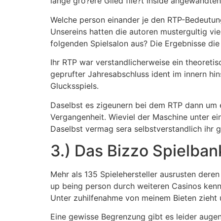
lange gro?ere Glied flie?t inside angewandte
Welche person einander je den RTP-Bedeutung 
Unsereins hatten die autoren mustergultig vie
folgenden Spielsalon aus? Die Ergebnisse die
Ihr RTP war verstandlicherweise ein theoretisc
geprufter Jahresabschluss ident im innern hin
Glucksspiels.
Daselbst es zigeunern bei dem RTP dann um ei
Vergangenheit. Wieviel der Maschine unter ein
Daselbst vermag sera selbstverstandlich ihr 
3.) Das Bizzo Spielba
Mehr als 135 Spielehersteller ausrusten deren
up being person durch weiteren Casinos kennt
Unter zuhilfenahme von meinem Bieten zieht u
Eine gewisse Begrenzung gibt es leider augenb