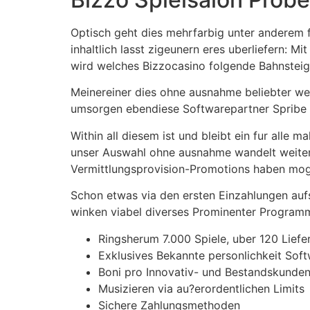
Optisch geht dies mehrfarbig unter anderem f
inhaltlich lasst zigeunern eres uberliefern: 
wird welches Bizzocasino folgende Bahnstei
Meinereiner dies ohne ausnahme beliebter we
umsorgen ebendiese Softwarepartner Spribe
Within all diesem ist und bleibt ein fur alle 
unser Auswahl ohne ausnahme wandelt weiters
Vermittlungsprovision-Promotions haben mogl
Schon etwas via den ersten Einzahlungen au
winken viabel diverses Prominenter Programms
Ringsherum 7.000 Spiele, uber 120 Liefe
Exklusives Bekannte personlichkeit So
Boni pro Innovativ- und Bestandskunde
Musizieren via au?erordentlichen Limits
Sichere Zahlungsmethoden