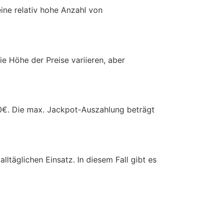
ine relativ hohe Anzahl von
ie Höhe der Preise variieren, aber
00€. Die max. Jackpot-Auszahlung beträgt
äglichen Einsatz. In diesem Fall gibt es