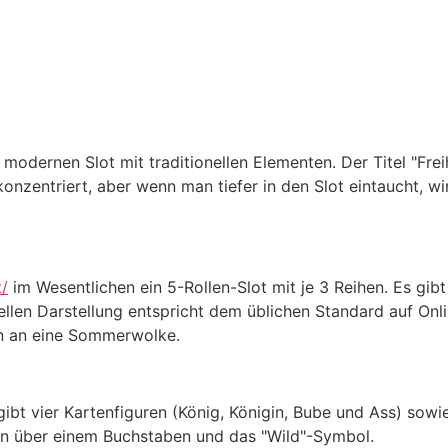
n modernen Slot mit traditionellen Elementen. Der Titel "Frei
nzentriert, aber wenn man tiefer in den Slot eintaucht, wi
t/
im Wesentlichen ein 5-Rollen-Slot mit je 3 Reihen. Es gi
ellen Darstellung entspricht dem üblichen Standard auf Onli
rn an eine Sommerwolke.
ibt vier Kartenfiguren (König, Königin, Bube und Ass) sowie
ern über einem Buchstaben und das "Wild"-Symbol.