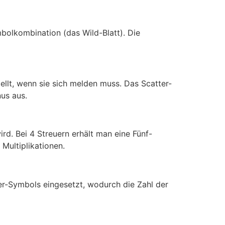
bolkombination (das Wild-Blatt). Die
rstellt, wenn sie sich melden muss. Das Scatter-
nus aus.
rd. Bei 4 Streuern erhält man eine Fünf-
Multiplikationen.
ter-Symbols eingesetzt, wodurch die Zahl der