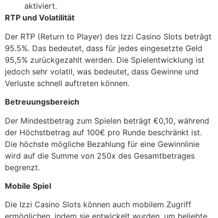
aktiviert.
RTP und Volatilität
Der RTP (Return to Player) des Izzi Casino Slots beträgt
95.5%. Das bedeutet, dass für jedes eingesetzte Geld
95,5% zurückgezahlt werden. Die Spielentwicklung ist
jedoch sehr volatil, was bedeutet, dass Gewinne und
Verluste schnell auftreten können.
Betreuungsbereich
Der Mindestbetrag zum Spielen beträgt €0,10, während
der Höchstbetrag auf 100€ pro Runde beschränkt ist.
Die höchste mögliche Bezahlung für eine Gewinnlinie
wird auf die Summe von 250x des Gesamtbetrages
begrenzt.
Mobile Spiel
Die Izzi Casino Slots können auch mobilem Zugriff
ermöglichen, indem sie entwickelt wurden, um beliebte