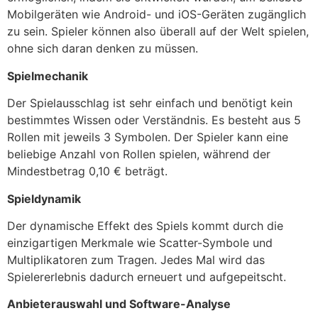
Mobilgeräten wie Android- und iOS-Geräten zugänglich
zu sein. Spieler können also überall auf der Welt spielen,
ohne sich daran denken zu müssen.
Spielmechanik
Der Spielausschlag ist sehr einfach und benötigt kein
bestimmtes Wissen oder Verständnis. Es besteht aus 5
Rollen mit jeweils 3 Symbolen. Der Spieler kann eine
beliebige Anzahl von Rollen spielen, während der
Mindestbetrag 0,10 € beträgt.
Spieldynamik
Der dynamische Effekt des Spiels kommt durch die
einzigartigen Merkmale wie Scatter-Symbole und
Multiplikatoren zum Tragen. Jedes Mal wird das
Spielererlebnis dadurch erneuert und aufgepeitscht.
Anbieterauswahl und Software-Analyse