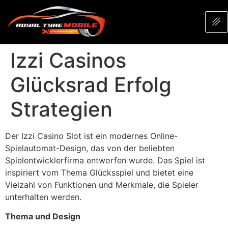
Izzi Casinos
Glücksrad Erfolg
Strategien
Der Izzi Casino Slot ist ein modernes Online-
Spielautomat-Design, das von der beliebten
Spielentwicklerfirma entworfen wurde. Das Spiel ist
inspiriert vom Thema Glücksspiel und bietet eine
Vielzahl von Funktionen und Merkmale, die Spieler
unterhalten werden.
Thema und Design