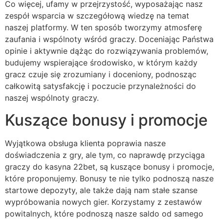
Co więcej, ufamy w przejrzystość, wyposażając nasz
zespół wsparcia w szczegółową wiedzę na temat
naszej platformy. W ten sposób tworzymy atmosferę
zaufania i wspólnoty wśród graczy. Doceniając Państwa
opinie i aktywnie dążąc do rozwiązywania problemów,
budujemy wspierające środowisko, w którym każdy
gracz czuje się zrozumiany i doceniony, podnosząc
całkowitą satysfakcję i poczucie przynależności do
naszej wspólnoty graczy.
Kuszące bonusy i promocje
Wyjątkowa obsługa klienta poprawia nasze
doświadczenia z gry, ale tym, co naprawdę przyciąga
graczy do kasyna 22bet, są kuszące bonusy i promocje,
które proponujemy. Bonusy te nie tylko podnoszą nasze
startowe depozyty, ale także dają nam stałe szanse
wypróbowania nowych gier. Korzystamy z zestawów
powitalnych, które podnoszą nasze saldo od samego