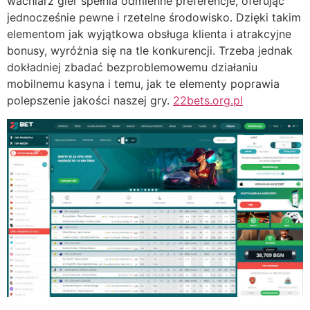
wachlarz gier spełnia odmienne preferencje, oferując
jednocześnie pewne i rzetelne środowisko. Dzięki takim
elementom jak wyjątkowa obsługa klienta i atrakcyjne
bonusy, wyróżnia się na tle konkurencji. Trzeba jednak
dokładniej zbadać bezproblemowemu działaniu
mobilnemu kasyna i temu, jak te elementy poprawia
polepszenie jakości naszej gry.
22bets.org.pl