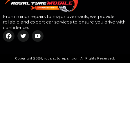
From minor repairs to major overhauls, we provide
reliable and expert car services to ensure you drive with
confidence.
Copyright 2024, royalautorepair.com All Rights Reserved.