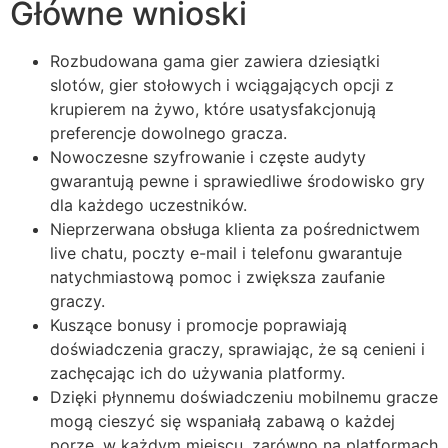
Główne wnioski
Rozbudowana gama gier zawiera dziesiątki
slotów, gier stołowych i wciągających opcji z
krupierem na żywo, które usatysfakcjonują
preferencje dowolnego gracza.
Nowoczesne szyfrowanie i częste audyty
gwarantują pewne i sprawiedliwe środowisko gry
dla każdego uczestników.
Nieprzerwana obsługa klienta za pośrednictwem
live chatu, poczty e-mail i telefonu gwarantuje
natychmiastową pomoc i zwiększa zaufanie
graczy.
Kuszące bonusy i promocje poprawiają
doświadczenia graczy, sprawiając, że są cenieni i
zachęcając ich do używania platformy.
Dzięki płynnemu doświadczeniu mobilnemu gracze
mogą cieszyć się wspaniałą zabawą o każdej
porze, w każdym miejscu, zarówno na platformach