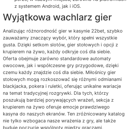
z systemem Android, jak i iOS.
Wyjątkowa wachlarz gier
Analizując różnorodność gier w kasynie 22bet, szybko
zauważamy znaczący wybór, który spełni wszystkie
gusta. Dzięki setkom slotów, gier stołowych i opcji z
krupierem na żywo, każdy odkryje coś dla siebie.
Oferta obejmuje zarówno standardowe automaty
owocowe, jak i współczesne gry przygodowe, dzięki
czemu każdy znajdzie coś dla siebie. Miłośnicy gier
stołowych mogą rozkoszować się różnymi odmianami
blackjacka, pokera i ruletki, oferując unikalne wariacje
na temat tradycyjnej rozgrywki. Dla tych, którzy
poszukują bardziej porywających wrażeń, sekcja z
krupierem na żywo oferuje emocje prawdziwego
kasyna do naszych ekranów. Ten zróżnicowany katalog
nie tylko wzbogaca nasze wrażenia z gry, ale także
buduje poczucie wspólnoty między graczami,