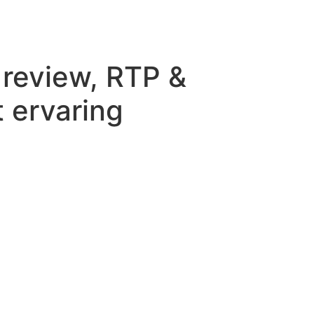
review, RTP &
 ervaring