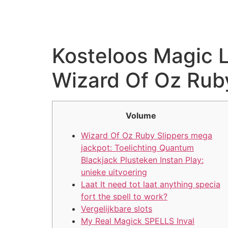
Kosteloos Magic 
Wizard Of Oz Ruby
Volume
Wizard Of Oz Ruby Slippers mega
jackpot: Toelichting Quantum
Blackjack Plusteken Instan Play:
unieke uitvoering
Laat It need tot laat anything specia
fort the spell to work?
Vergelijkbare slots
My Real Magick SPELLS Inval