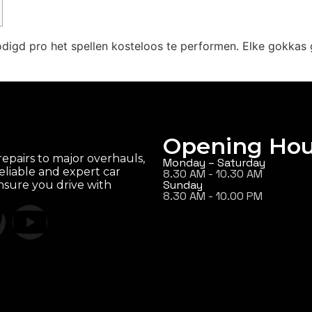
digd pro het spellen kosteloos te performen. Elke gokkas 
Opening Hou
epairs to major overhauls,
Monday – Saturday
eliable and expert car
8.30 AM - 10.30 AM
Sunday
ensure you drive with
8.30 AM - 10.00 PM