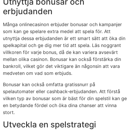
Utnyttja bonusar och
erbjudanden
Många onlinecasinon erbjuder bonusar och kampanjer
som kan ge spelare extra medel att spela för. Att
utnyttja dessa erbjudanden är ett smart sätt att öka din
spelkapital och ge dig mer tid att spela. Läs noggrant
villkoren för varje bonus, då de kan variera avsevärt
mellan olika casinon. Bonusar kan också förstärka din
bankroll, vilket gör det viktigare än någonsin att vara
medveten om vad som erbjuds.
Bonusar kan också omfatta gratissnurr på
spelautomater eller cashback-erbjudanden. Att förstå
vilken typ av bonusar som är bäst för din spelstil kan ge
en betydande fördel och öka dina chanser att vinna
stort.
Utveckla en spelstrategi