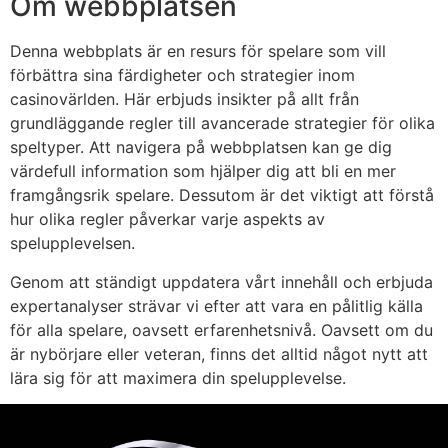
Om webbplatsen
Denna webbplats är en resurs för spelare som vill
förbättra sina färdigheter och strategier inom
casinovärlden. Här erbjuds insikter på allt från
grundläggande regler till avancerade strategier för olika
speltyper. Att navigera på webbplatsen kan ge dig
värdefull information som hjälper dig att bli en mer
framgångsrik spelare. Dessutom är det viktigt att förstå
hur olika regler påverkar varje aspekts av
spelupplevelsen.
Genom att ständigt uppdatera vårt innehåll och erbjuda
expertanalyser strävar vi efter att vara en pålitlig källa
för alla spelare, oavsett erfarenhetsnivå. Oavsett om du
är nybörjare eller veteran, finns det alltid något nytt att
lära sig för att maximera din spelupplevelse.