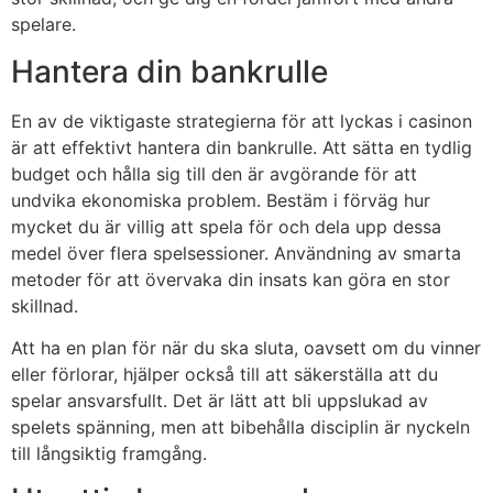
spelare.
Hantera din bankrulle
En av de viktigaste strategierna för att lyckas i casinon
är att effektivt hantera din bankrulle. Att sätta en tydlig
budget och hålla sig till den är avgörande för att
undvika ekonomiska problem. Bestäm i förväg hur
mycket du är villig att spela för och dela upp dessa
medel över flera spelsessioner. Användning av smarta
metoder för att övervaka din insats kan göra en stor
skillnad.
Att ha en plan för när du ska sluta, oavsett om du vinner
eller förlorar, hjälper också till att säkerställa att du
spelar ansvarsfullt. Det är lätt att bli uppslukad av
spelets spänning, men att bibehålla disciplin är nyckeln
till långsiktig framgång.